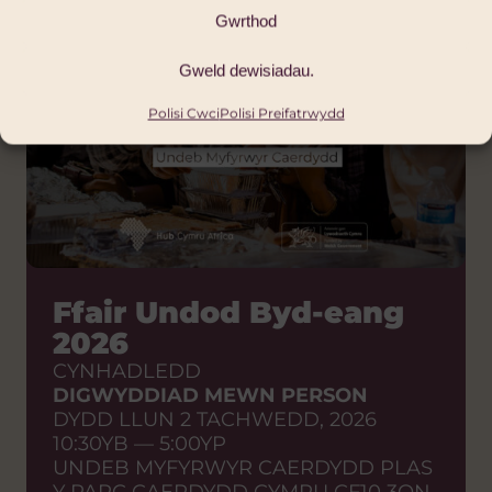
Gwrthod
Gweld dewisiadau.
Polisi Cwci
Polisi Preifatrwydd
Ffair Undod Byd-eang
2026
CYNHADLEDD
DIGWYDDIAD MEWN PERSON
DYDD LLUN 2 TACHWEDD, 2026
10:30YB — 5:00YP
UNDEB MYFYRWYR CAERDYDD PLAS