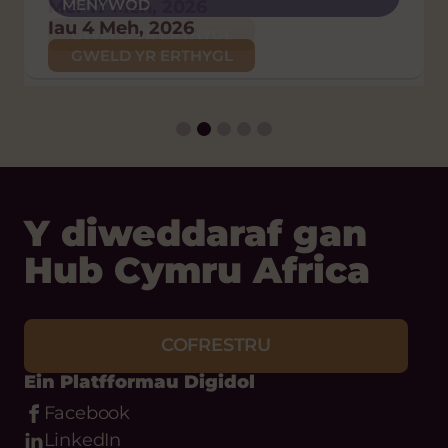
MENYWOD
Mer 17 Meh, 2026
Iau 26 Chw, 2026
POLISI AC YMGYRCHOEDD
Iau 4 Meh, 2026
Iau 29 Ion, 2026
GWELD YR ERTHYGL
GWELD YR ERTHYGL
GWELD YR ERTHYGL
GWELD YR ERTHYGL
Y diweddaraf gan
Hub Cymru Africa
COFRESTRU
Ein Platfformau Digidol
Facebook