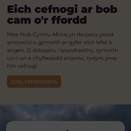
Eich cefnogi ar bob
cam o'r ffordd
Mae Hub Cymru Africa yn darparu ystod
amrywiol o gymorth ar gyfer eich lefel o
angen. O ddiogelu i lywodraethu, cymorth
un-i-un a chyfleoedd ariannu, rydym yma
i’ch cefnogi.
CAEL CEFNOGAETH