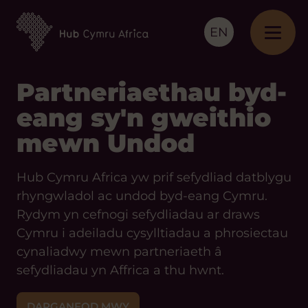
EN
Partneriaethau byd-
eang sy'n gweithio
mewn Undod
Hub Cymru Africa yw prif sefydliad datblygu
rhyngwladol ac undod byd-eang Cymru.
Rydym yn cefnogi sefydliadau ar draws
Cymru i adeiladu cysylltiadau a phrosiectau
cynaliadwy mewn partneriaeth â
sefydliadau yn Affrica a thu hwnt.
DARGANFOD MWY