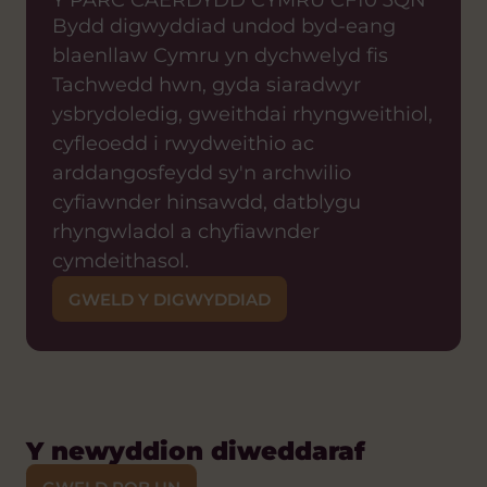
Y PARC CAERDYDD CYMRU CF10 3QN
Bydd digwyddiad undod byd-eang
blaenllaw Cymru yn dychwelyd fis
Tachwedd hwn, gyda siaradwyr
ysbrydoledig, gweithdai rhyngweithiol,
cyfleoedd i rwydweithio ac
arddangosfeydd sy'n archwilio
cyfiawnder hinsawdd, datblygu
rhyngwladol a chyfiawnder
cymdeithasol.
GWELD Y DIGWYDDIAD
Y newyddion diweddaraf