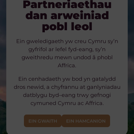
Partneriaethau
dan arweiniad
pobl leol
Ein gweledigaeth yw creu Cymru sy’n
gyfrifol ar lefel fyd-eang, sy’n
gweithredu mewn undod â phobl
Affrica.
Ein cenhadaeth yw bod yn gatalydd
dros
newid
, a chyfrannu at
ganlyniadau
datblygu byd
–
eang trwy gefnogi
cymuned
Cymru ac Affrica.
EIN GWAITH
EIN HAMCANION