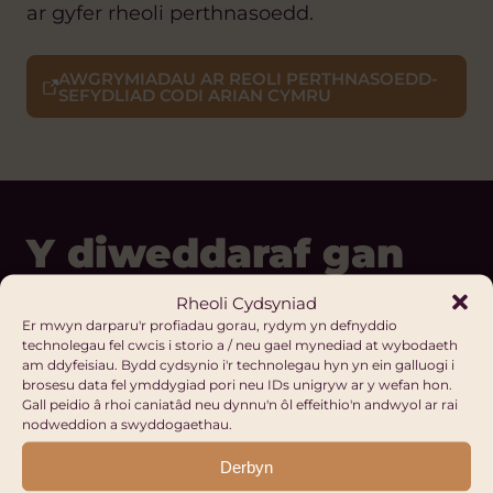
ar gyfer rheoli perthnasoedd.
AWGRYMIADAU AR REOLI PERTHNASOEDD-
SEFYDLIAD CODI ARIAN CYMRU
Y diweddaraf gan
Hub Cymru Africa
Rheoli Cydsyniad
Er mwyn darparu'r profiadau gorau, rydym yn defnyddio
technolegau fel cwcis i storio a / neu gael mynediad at wybodaeth
am ddyfeisiau. Bydd cydsynio i'r technolegau hyn yn ein galluogi i
COFRESTRU
brosesu data fel ymddygiad pori neu IDs unigryw ar y wefan hon.
Gall peidio â rhoi caniatâd neu dynnu'n ôl effeithio'n andwyol ar rai
Ein Platfformau Digidol
nodweddion a swyddogaethau.
Facebook
Derbyn
LinkedIn