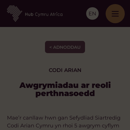
EN
< ADNODDAU
CODI ARIAN
Awgrymiadau ar reoli
perthnasoedd
Mae’r canllaw hwn gan Sefydliad Siartredig
Codi Arian Cymru yn rhoi 5 awgrym cyflym