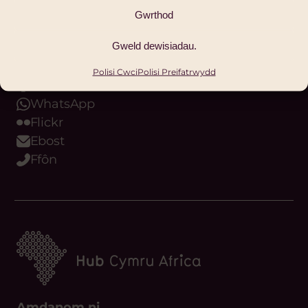
Instagram
Gwrthod
Bluesky
Gweld dewisiadau.
Threads
Youtube
Polisi Cwci
Polisi Preifatrwydd
Podlediad
WhatsApp
Flickr
Ebost
Ffôn
Amdanom ni