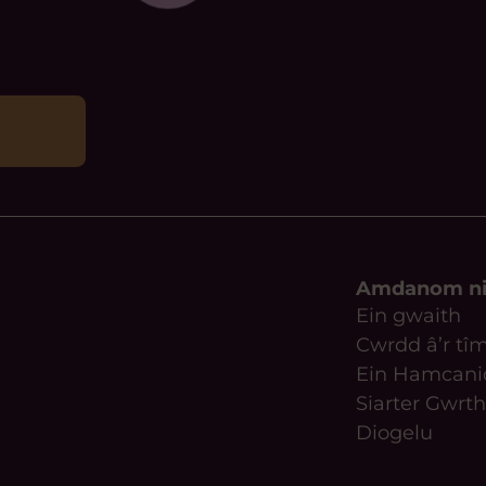
Amdanom n
Ein gwaith
Cwrdd â’r tî
Ein Hamcani
Siarter Gwrth
Diogelu