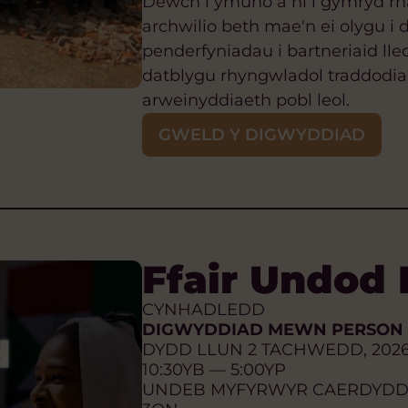
Dewch i ymuno â ni i gymryd rh
archwilio beth mae'n ei olygu i
penderfyniadau i bartneriaid lleo
datblygu rhyngwladol traddodia
arweinyddiaeth pobl leol.
GWELD Y DIGWYDDIAD
Ffair Undod
CYNHADLEDD
DIGWYDDIAD MEWN PERSON
DYDD LLUN 2 TACHWEDD, 202
10:30YB — 5:00YP
UNDEB MYFYRWYR CAERDYDD 