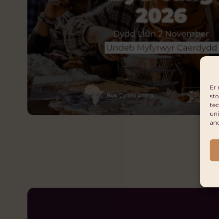
Er 
sto
tec
uni
an