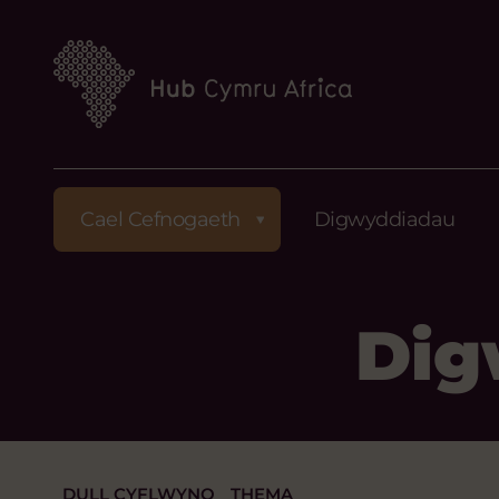
Cael Cefnogaeth
Digwyddiadau
Dig
DULL CYFLWYNO
THEMA