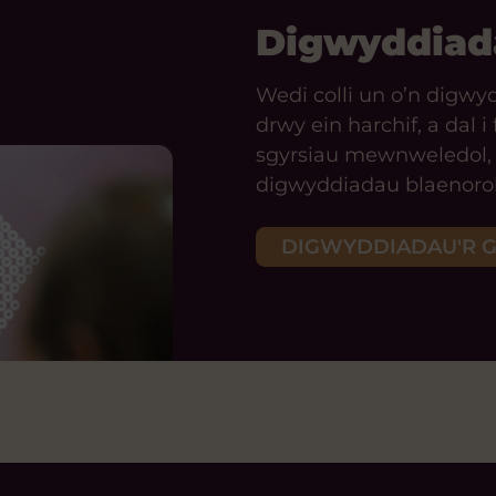
Digwyddiada
Wedi colli un o’n digw
drwy ein harchif, a dal i 
sgyrsiau mewnweledol, 
digwyddiadau blaenorol
DIGWYDDIADAU'R 