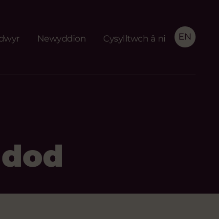
EN
idwyr
Newyddion
Cysylltwch â ni
ddod