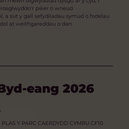
an mewn digwyddiad dysgu ar y cyd, i
 drosglwyddo'r pŵer o wneud
l, a sut y gall sefydliadau symud o fodelau
dol at weithgareddau o dan
 Byd-eang 2026
6
PLAS Y PARC CAERDYDD CYMRU CF10