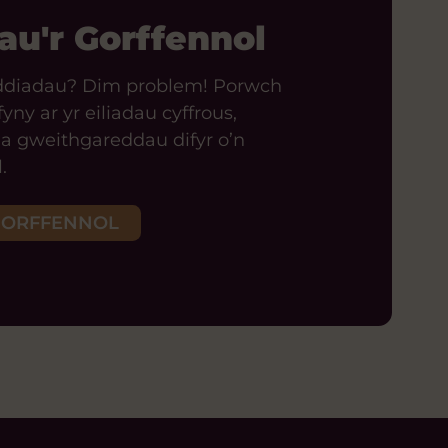
u'r Gorffennol
yddiadau? Dim problem! Porwch
fyny ar yr eiliadau cyffrous,
a gweithgareddau difyr o’n
.
GORFFENNOL