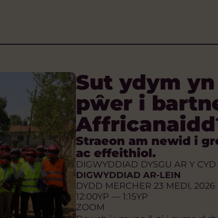
Sut ydym yn
pŵer i bartn
Affricanaidd
Straeon am newid i gr
ac effeithiol.
DIGWYDDIAD DYSGU AR Y CYD
DIGWYDDIAD AR-LEIN
DYDD MERCHER 23 MEDI, 2026
12:00YP — 1:15YP
ZOOM