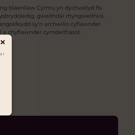
g blaenllaw Cymru yn dychwelyd fis
sbrydoledig, gweithdai rhyngweithiol,
angosfeydd sy'n archwilio cyfiawnder
 a chyfiawnder cymdeithasol.
s i