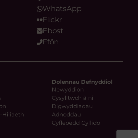
WhatsApp
Flickr
Ebost
Ffôn
i
Dolennau Defnyddiol
Newyddion
m
Cysylltwch â ni
on
Digwyddiadau
-Hiliaeth
Adnoddau
Cyfleoedd Cyllido