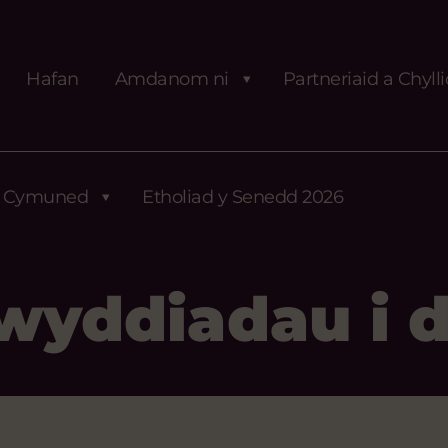
Hafan
Amdanom ni
Partneriaid a Chyll
Cymuned
Etholiad y Senedd 2026
wyddiadau i 