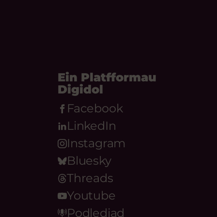
Ein Platfformau
Digidol
Facebook
LinkedIn
Instagram
Bluesky
Threads
Youtube
Podlediad