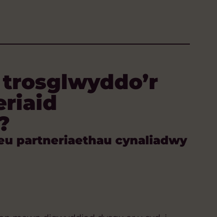
 trosglwyddo’r
eriaid
?
eu partneriaethau cynaliadwy