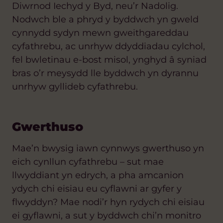
Diwrnod Iechyd y Byd, neu’r Nadolig.
Nodwch ble a phryd y byddwch yn gweld
cynnydd sydyn mewn gweithgareddau
cyfathrebu, ac unrhyw ddyddiadau cylchol,
fel bwletinau e-bost misol, ynghyd â syniad
bras o’r meysydd lle byddwch yn dyrannu
unrhyw gyllideb cyfathrebu.
Gwerthuso
Mae’n bwysig iawn cynnwys gwerthuso yn
eich cynllun cyfathrebu – sut mae
llwyddiant yn edrych, a pha amcanion
ydych chi eisiau eu cyflawni ar gyfer y
flwyddyn? Mae nodi’r hyn rydych chi eisiau
ei gyflawni, a sut y byddwch chi’n monitro