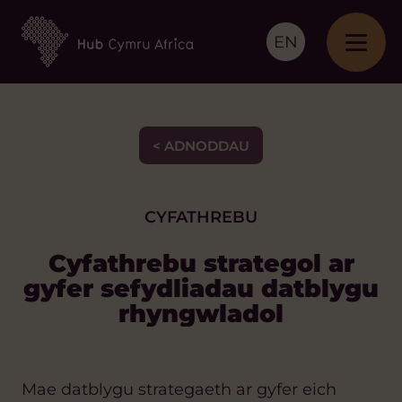
EN
< ADNODDAU
CYFATHREBU
Cyfathrebu strategol ar
gyfer sefydliadau datblygu
rhyngwladol
Mae datblygu strategaeth ar gyfer eich