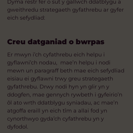
Dyma restr fer o sut y gallwch ddatblygu a
gweithredu strategaeth gyfathrebu ar gyfer
eich sefydliad:
Creu datganiad o bwrpas
Er mwyn i’ch cyfathrebu eich helpu i
gyflawni’ch nodau, mae’n helpu i nodi
mew
n un paragraff beth mae eich sefydliad
eisiau ei gyflawni trwy greu strategaeth
gyfathrebu. Drwy nodi hyn yn glir yn y
ddogfen, mae gennych rywbeth i gyfeirio’n
ôl ato wrth ddatblygu syniadau,
ac mae’n
atgoffa eraill yn eich tîm a allai fod yn
cynorthwyo gyda’ch cyfathrebu yn y
dyfodol.