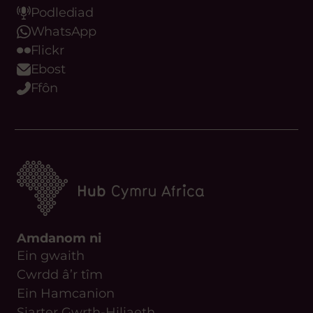
Podlediad
WhatsApp
Flickr
Ebost
Ffôn
Amdanom ni
Ein gwaith
Cwrdd â’r tîm
Ein Hamcanion
Siarter Gwrth-Hiliaeth