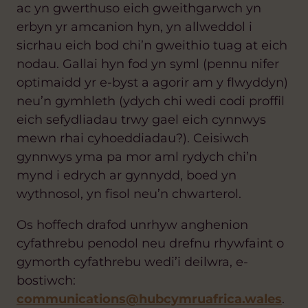
ac yn gwerthuso eich gweithgarwch yn
erbyn yr amcanion hyn, yn allweddol i
sicrhau eich bod chi’n gweithio tuag at eich
nodau. Gallai hyn fod yn syml (pennu nifer
optimaidd yr e-byst a agorir am y flwyddyn)
neu’n gymhleth (ydych chi wedi codi proffil
eich sefydliadau trwy gael eich cynnwys
mewn rhai cyhoeddiadau?). Ceisiwch
gynnwys yma pa mor aml rydych chi’n
mynd i edrych ar gynnydd, boed yn
wythnosol, yn fisol neu’n chwarterol.
Os hoffech drafod unrhyw anghenion
cyfathrebu penodol neu drefnu rhywfaint o
gymorth cyfathrebu wedi’i deilwra, e-
bostiwch:
communications@hubcymruafrica.wales
.