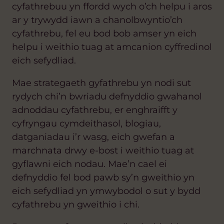
cyfathrebuu yn ffordd wych o’ch helpu i aros
ar y trywydd iawn a chanolbwyntio’ch
cyfathrebu, fel eu bod bob amser yn eich
helpu i weithio tuag at amcanion cyffredinol
eich sefydliad.
Mae strategaeth gyfathrebu yn nodi sut
rydych chi’n bwriadu defnyddio gwahanol
adnoddau cyfathrebu, er enghraifft y
cyf
ryngau cymdeithasol, blogiau,
datganiadau i’r wasg, eich gwefan a
marchnata drwy e-bost i weithio tuag at
gyflawni eich nodau. Mae’n cael ei
defn
yddio fel bod pawb sy’n gweithio yn
eich sefydliad yn ymwybodol o sut y bydd
cyfathrebu yn gweithio i chi.