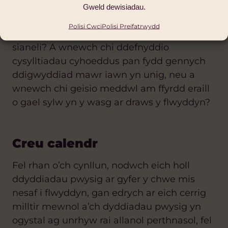
cyfathrebu, ond nodwch yn fwy manwl yma
Gweld dewisiadau.
sut rydych chi’n bwriadu eu defnyddio. Er
Polisi Cwci
Polisi Preifatrwydd
enghraifft, ai e-byst a’r we fydd eich prif
sianeli? A wnewch chi ddefnyddio
cysylltiadau cyhoeddus pan fydd gennych
ddigwyddiad mawr iawn yn unig, neu a
wnewch chi geisio meddwl am ffyrdd eraill
o gael sylw yn y wasg ar draws y flwyddyn?
Creu calendr
Fel rhan o’ch cynllun, nodwch eich holl
ddyddiadau pwysig ar gyfer y chwe mis
nesaf i flwyddyn, gan edrych ar eich cerrig
milltir mewnol a’ch dyddiadau pwysig yn
ogystal ag unrhyw rai allanol perthnasol, fel