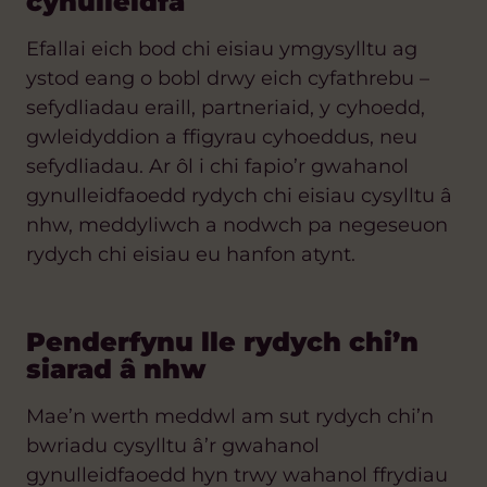
cynulleidfa
Efallai eich bod chi eisiau ymgysylltu ag
ystod eang o bobl drwy eich cyfathrebu –
sefydliadau eraill, partneriaid, y cyhoedd,
gwleidyddion a ffigyrau cyhoeddus, neu
sefydliadau. Ar ôl i chi fapio’r gwahanol
gynulleidfaoedd rydych chi eisiau cysylltu â
nhw, meddyliwch a nodwch pa negeseuon
rydych chi eisiau eu hanfon atynt.
Penderfynu lle rydych chi’n
siarad â nhw
Mae’n werth meddwl am sut rydych chi’n
bwriadu cysylltu â’r gwahanol
gynulleidfaoedd hyn trwy wahanol ffrydiau