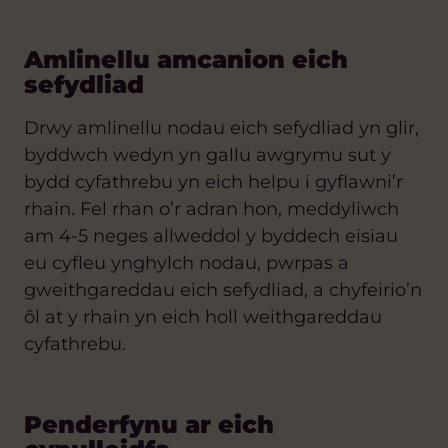
Amlinellu amcanion eich
sefydliad
Drwy amlinellu nodau eich sefydliad yn glir,
byddwch wedyn yn gallu awgrymu sut y
bydd cyfathrebu yn eich helpu i gyflawni’r
rhain. Fel rhan o’r adran hon, meddyliwch
am 4-5 neges allweddol y byddech eisiau
eu cyfleu ynghylch nodau, pwrpas a
gweithgareddau eich sefydliad
, a chyfeirio’n
ôl at y rhain yn eich holl weithgareddau
cyfathrebu.
Penderfynu ar eich