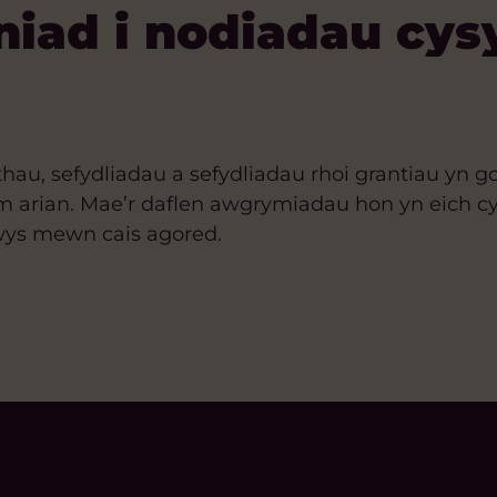
niad i nodiadau cys
hau, sefydliadau a sefydliadau rhoi grantiau yn 
 arian. Mae’r daflen awgrymiadau hon yn eich cyf
wys mewn cais agored.