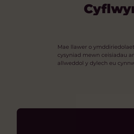
Cyflwy
Mae llawer o ymddiriedolaet
cysyniad mewn ceisiadau am
allweddol y dylech eu cynn