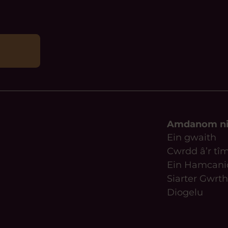
Amdanom n
Ein gwaith
Cwrdd â’r tî
Ein Hamcani
Siarter Gwrth
Diogelu