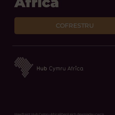
Africa
COFRESTRU
Hawlfraint Hub Cymru Africa
Rheoli eich dewisiadau cwcis