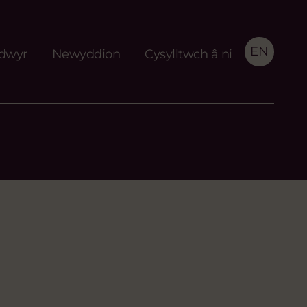
EN
idwyr
Newyddion
Cysylltwch â ni