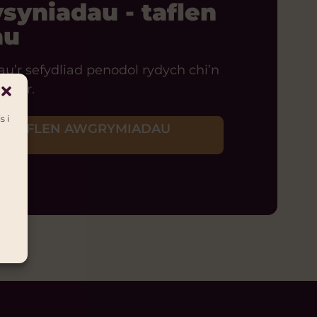
syniadau - taflen
au
au’r sefydliad penodol rydych chi’n
mser.
s i
N TAFLEN AWGRYMIADAU