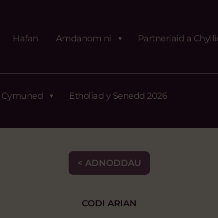
Hafan
Amdanom ni
Partneriaid a Chyll
Cymuned
Etholiad y Senedd 2026
< ADNODDAU
CODI ARIAN