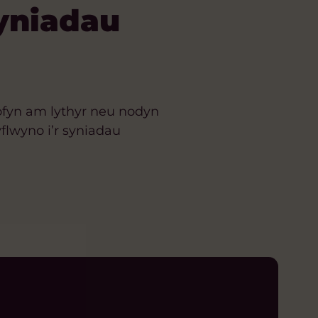
yniadau
gofyn am lythyr neu nodyn
lwyno i’r syniadau