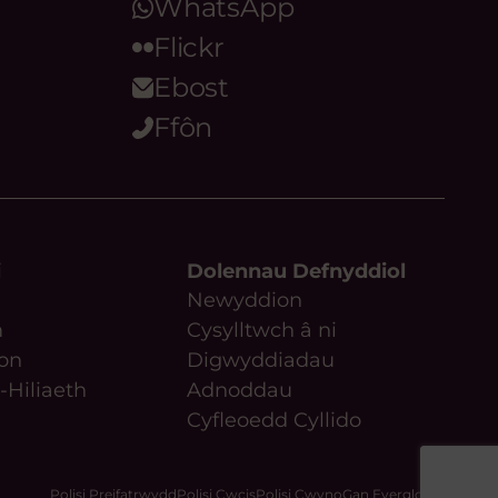
WhatsApp
Flickr
Ebost
Ffôn
i
Dolennau Defnyddiol
Newyddion
m
Cysylltwch â ni
on
Digwyddiadau
-Hiliaeth
Adnoddau
Cyfleoedd Cyllido
Polisi Preifatrwydd
Polisi Cwcis
Polisi Cwyno
Gan Everglow