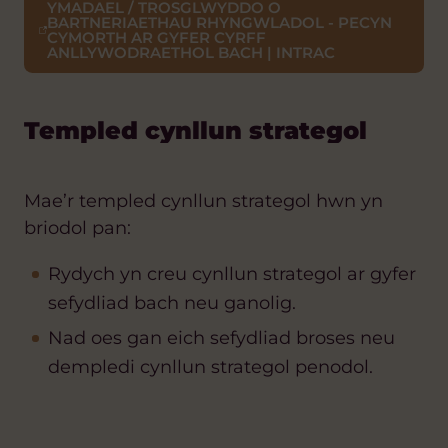
YMADAEL / TROSGLWYDDO O
BARTNERIAETHAU RHYNGWLADOL - PECYN
CYMORTH AR GYFER CYRFF
ANLLYWODRAETHOL BACH | INTRAC
Templed cynllun strategol
Mae’r templed cynllun strategol hwn yn
briodol pan:
Rydych yn creu cynllun strategol ar gyfer
sefydliad bach neu ganolig.
Nad oes gan eich sefydliad broses neu
dempledi cynllun strategol penodol.