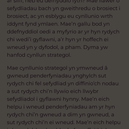
ar silff, heb eu defnyddio fyth? Mae llawer o
sefydliadau bach yn gweithredu o brosiect i
brosiect, ac yn esblygu eu cynllunio wrth
iddynt fynd ymlaen. Mae’n gallu bod yn
ddefnyddiol oedi a myfyrio ar yr hyn rydych
chi wedi’i gyflawni, a’r hyn yr hoffech ei
wneud yn y dyfodol, a pham. Dyma yw
hanfod cynllun strategol.
Mae cynllunio strategol yn ymwneud â
gwneud penderfyniadau ynghylch sut
rydych chi fel sefydliad yn diffinio’ch nodau
a sut rydych chi’n llywio eich llwybr
sefydliadol i gyflawni hynny. Mae’n eich
helpu i wneud penderfyniadau am yr hyn
rydych chi’n gwneud a dim yn gwneud, a
sut rydych chi’n ei wneud. Mae’n eich helpu