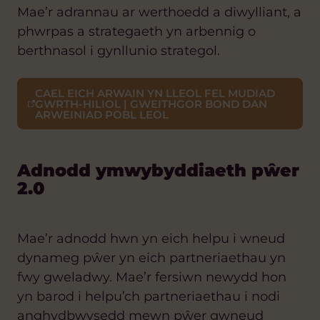
Mae’r adrannau ar werthoedd a diwylliant, a
phwrpas a strategaeth yn arbennig o
berthnasol i gynllunio strategol.
CAEL EICH ARWAIN YN LLEOL FEL MUDIAD
GWRTH-HILIOL | GWEITHGOR BOND DAN
ARWEINIAD POBL LEOL
Adnodd ymwybyddiaeth pŵer
2.0
Mae’r adnodd hwn yn eich helpu i wneud
dynameg pŵer yn eich p
artneriaethau yn
fwy gweladwy. Mae’r fersiwn newydd hon
yn barod i helpu’ch partneriaethau i nodi
anghydbwysedd mewn pŵer gwneud