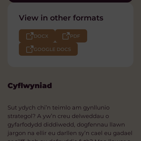
View in other formats
DOCX
PDF
GOOGLE DOCS
Cyflwyniad
Sut ydych chi’n teimlo am gynllunio
strategol? A yw’n creu delweddau o
gyfarfodydd diddiwedd, dogfennau llawn
jargon na ellir eu darllen sy’n cael eu gadael