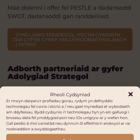
Mae dolenni i offer fel PESTLE a dadansoddi
SWOT, dadansoddi gan randdeiliaid.
CYNLLUNIO STRATEGOL: PECYN CYMORTH
AR GYFER CYRFF ANLLYWODRAETHOL BACH
| INTRAC
Adborth partneriaid ar gyfer
Adolygiad Strategol
Rheoli Cydsyniad
Dyma rhywfaint oi enghreifftiau o
Er mwyn darparu'r profiadau gorau, rydym yn defnyddio
gwestiynau proc y gallech eu defnyddio i
technolegau fel cwcis i storio a / neu gael mynediad at wybodaeth
am ddyfeisiau. Bydd cydsynio i'r technolegau hyn yn ein galluogi i
gael adborth gan eich partner fel
brosesu data fel ymddygiad pori neu IDs unigryw ar y wefan hon.
mewnbwn i adolygiad/cynllun strategol.
Gall peidio â rhoi caniatâd neu dynnu'n ôl effeithio'n andwyol ar rai
nodweddion a swyddogaethau.