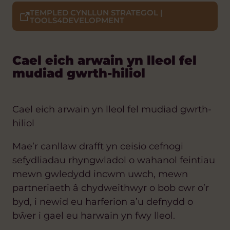
TEMPLED CYNLLUN STRATEGOL |
TOOLS4DEVELOPMENT
Cael eich arwain yn lleol fel
mudiad gwrth-hiliol
Cael eich arwain yn lleol fel mudiad gwrth-
hiliol
Mae’r canllaw drafft yn ceisio cefnogi
sefydliadau rhyngwladol o wahanol feintiau
mewn gwledydd incwm uwch, mewn
partneriaeth â chydweithwyr o bob cwr o’r
byd, i newid eu harferion a’u defnydd o
bŵer i gael eu harwain yn fwy lleol.