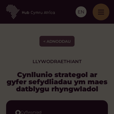
EN
< ADNODDAU
LLYWODRAETHIANT
Cynllunio strategol ar
gyfer sefydliadau ym maes
datblygu rhyngwladol
Cyflwyniad