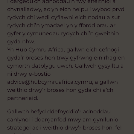
i dargedu’ch adnoddau’n fwy effeithiol a
chynaliadwy, ac yn eich helpu i wybod pryd
rydych chi wedi cyflawni eich nodau a sut
rydych chi’n ymadael yn y ffordd orau ar
gyfer y cymunedau rydych chi’n gweithio
gyda nhw.
Yn Hub Cymru Africa, gallwn eich cefnogi
gyda’r broses hon trwy gyfrwng ein rhaglen
cymorth datblygu uwch. Gallwch gysylltu â
ni drwy e-bostio
advice@hubcymruafrica.cymru, a gallwn
weithio drwy’r broses hon gyda chi a’ch
partneriaid.
Gallwch hefyd ddefnyddio’r adnoddau
canlynol i ddarganfod mwy am gynllunio
strategol ac i weithio drwy’r broses hon, fel