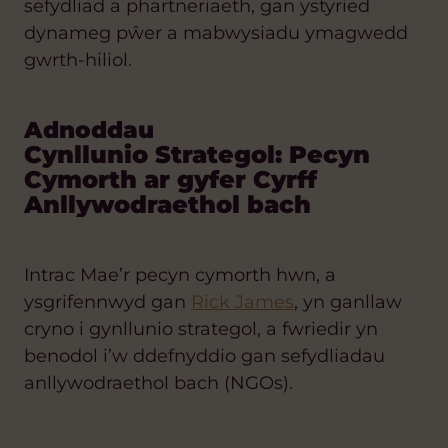
sefydliad a phartneriaeth, gan ystyried
dynameg pŵer a mabwysiadu ymagwedd
gwrth-hiliol.
Adnoddau
Cynllunio Strategol: Pecyn
Cymorth ar gyfer Cyrff
Anllywodraethol bach
Intrac Mae’r pecyn cymorth hwn, a
ysgrifennwyd gan
Rick James
, yn ganllaw
cryno i gynllunio strategol, a fwriedir yn
benodol i’w ddefnyddio gan sefydliadau
anllywodraethol bach (NGOs).