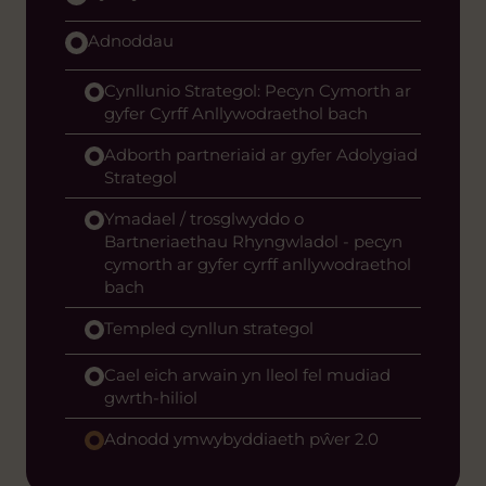
Adnoddau
Cynllunio Strategol: Pecyn Cymorth ar
gyfer Cyrff Anllywodraethol bach
Adborth partneriaid ar gyfer Adolygiad
Strategol
Ymadael / trosglwyddo o
Bartneriaethau Rhyngwladol - pecyn
cymorth ar gyfer cyrff anllywodraethol
bach
Templed cynllun strategol
Cael eich arwain yn lleol fel mudiad
gwrth-hiliol
Adnodd ymwybyddiaeth pŵer 2.0