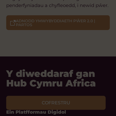
penderfyniadau a chyfleoedd, i newid pŵer.
ADNODD YMWYBYDDIAETH PŴER 2.0 |
PARTOS
Y diweddaraf gan
Hub Cymru Africa
COFRESTRU
Ein Platfformau Digidol