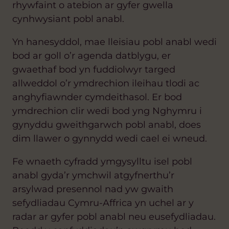
rhywfaint o atebion ar gyfer gwella
cynhwysiant pobl anabl.
Yn hanesyddol, mae lleisiau pobl anabl wedi
bod ar goll o’r agenda datblygu, er
gwaethaf bod yn fuddiolwyr targed
allweddol o’r ymdrechion i
leihau tlodi ac
anghyfiawnder cymdeithasol. Er bod
ymdrechion clir wedi bod yng Nghymru i
gynyddu gweithgarwch pobl anabl, does
dim llawer o gynnydd wedi cael ei wneud.
Fe wnaeth cyfradd ymgysylltu isel pobl
anabl gyda’r ymchwil atgyfnerthu’r
arsylwad presennol nad yw gwaith
sefydliadau Cymru-Affrica yn uchel ar y
radar ar gyfer pobl anabl neu eu
sefydliadau.