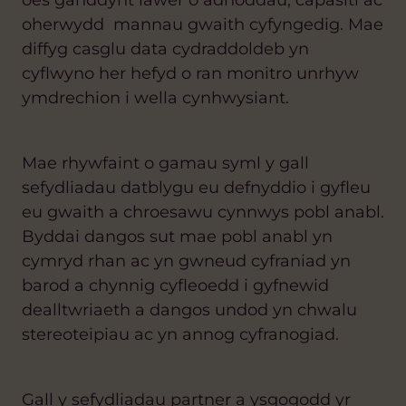
oes ganddynt lawer o adnoddau, capasiti ac
oherwydd mannau gwaith cyfyngedig. Mae
diffyg casglu data cydraddoldeb yn
cyflwyno her hefyd o ran monitro unrhyw
ymdrechion i wella cynhwysiant.
Mae rhywfaint o gamau syml y gall
sefydliadau datblygu eu defnyddio i gyfleu
eu gwaith
a chroesawu cynnwys pobl anabl.
Byddai dangos sut mae pobl anabl yn
cymryd rhan ac yn gwneud cyfraniad yn
barod a chynnig cyfleoedd i gyfnewid
dealltwriaeth a dangos undod yn chwalu
stereoteipiau ac yn annog cyfranogiad.
Gall y sefydliadau partner a ysgogodd yr