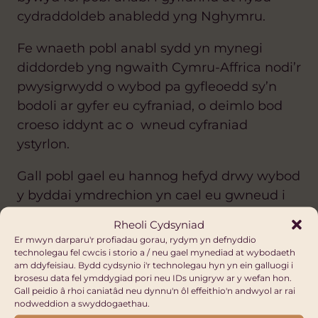
cydraddoldeb anabledd yng Nghymru.
Fe wnaeth pobl anabl sydd yn mynegi
diddordeb yng ngwaith Cymru-Affrica nodi’r
pwysigrwydd o wybod pa gyfleoedd sy’n
bodoli ar gyfer eu cyfraniad, o deimlo bod
croeso iddynt ac o wneud cyfraniad
ystyrlon.
Gall pobl gael eu hannog hefyd drwy wybod
y byddai ymdrechion yn cael eu gwneud i
ddeall a mynd i’r afael â phryderon
Rheoli Cydsyniad
ynghylch hygyrchedd a chynhwysiant.
Er mwyn darparu'r profiadau gorau, rydym yn defnyddio
technolegau fel cwcis i storio a / neu gael mynediad at wybodaeth
Yn ogystal, roedd pobl yn ymwybodol bod
am ddyfeisiau. Bydd cydsynio i'r technolegau hyn yn ein galluogi i
brosesu data fel ymddygiad pori neu IDs unigryw ar y wefan hon.
eu dealltwriaeth gyfyngedig
Gall peidio â rhoi caniatâd neu dynnu'n ôl effeithio'n andwyol ar rai
o
wahaniaethau diwylliannol ac ymarferol
nodweddion a swyddogaethau.