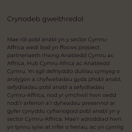
Crynodeb gweithredol
Mae rôl pobl anabl yn y sector Cymru-
Affrica wedi bod yn ffocws prosiect
partneriaeth rhwng Anabledd Cymru ac
Affrica, Hub Cymru Africa ac Anabledd
Cymru. Yn sgil defnyddio dulliau cymysg o
arolygon a chyfweliadau gyda phobl anabl,
sefydliadau pobl anabl a sefydliadau
Cymru-Affrica, nod yr ymchwil hwn oedd
nodi’r arferion a’r dyheadau presennol ar
gyfer cynyddu cyfranogiad pobl anabl yn y
sector Cymru-Affrica. Mae’r adroddiad hwn
yn tynnu sylw at nifer o heriau, ac yn cynnig