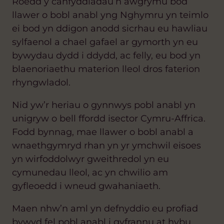
Roedd y canfyddiadau’n awgrymu bod
llawer o bobl anabl yng Nghymru yn teimlo
ei bod yn ddigon anodd sicrhau eu hawliau
sylfaenol a chael gafael ar gymorth yn eu
bywydau dydd i ddydd, ac felly, eu bod yn
blaenoriaethu materion lleol dros faterion
rhyngwladol.
Nid yw’r heriau o gynnwys pobl anabl yn
unigryw o bell ffordd i
sector Cymru-Affrica.
Fodd bynnag, mae llawer o bobl anabl a
wnaeth
gymryd rhan yn yr ymchwil eisoes
yn wirfoddolwyr gweithredol yn eu
cymunedau lleol, ac yn chwilio am
gyfleoedd i wneud gwahaniaeth.
Maen nhw’n aml yn defnyddio eu profiad
bywyd fel pobl anabl i gyfrannu at hybu