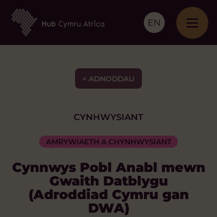
EN
< ADNODDAU
CYNHWYSIANT
AMRYWIAETH A CHYNHWYSIANT
Cynnwys Pobl Anabl mewn
Gwaith Datblygu
(Adroddiad Cymru gan
DWA)