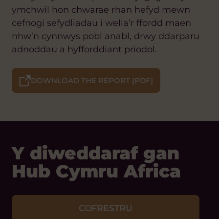
ymchwil hon chwarae rhan hefyd mewn
cefnogi sefydliadau i wella’r ffordd maen
nhw’n cynnwys pobl anabl, drwy ddarparu
adnoddau a hyfforddiant priodol.
DOWNLOAD THE REPORT [PDF]
Y diweddaraf gan
Hub Cymru Africa
COFRESTRU