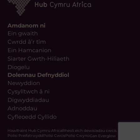
Amdanom ni
Ein gwaith
Cwrdd â’r tîm
Ein Hamcanion
Siarter Gwrth-Hiliaeth
Diogelu
Dolennau Defnyddiol
Newyddion
Cysylltwch â ni
Digwyddiadau
Adnoddau
Cyfleoedd Cyllido
Hawlfraint Hub Cymru Africa
Rheoli eich dewisiadau cwcis
Polisi Preifatrwydd
Polisi Cwcis
Polisi Cwyno
Gan Everglow