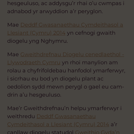
hesgeuluso, ac addysgu’r rhai o’u cwmpas i
adnabod yr arwyddion a’r peryglon.
Mae
Deddf Gwasanaethau Cymdeithasol a
Llesiant (Cymru) 2014
yn cefnogi gwaith
diogelu yng Nghymru.
Mae
Gweithdrefnau Diogelu cenedlaethol -
Llywodraeth Cymru
yn rhoi manylion am
rolau a chyfrifoldebau hanfodol ymarferwyr,
i sicrhau eu bod yn diogelu plant ac
oedolion sydd mewn perygl o gael eu cam-
drin a’u hesgeuluso.
Mae’r Gweithdrefnau’n helpu ymarferwyr i
weithredu
Deddf Gwasanaethau
Cymdeithasol a Llesiant (Cymru) 2014
a’r
canllaw diogelu statudol
Gweithio Gyda’n