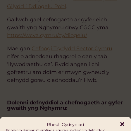
Gilydd i Ddiogelu Pobl
.
Gallwch gael cefnogaeth ar gyfer eich
gwaith yng Nghymru drwy CGGC yma
https://wcva.cymru/cy/diogelu/
Mae gan
Cefnogi Trydydd Sector Cymru
nifer o adnoddau rhagorol o dan y tab
‘llywodraethu da’. Bydd angen i chi
gofrestru am ddim er mwyn gwneud y
defnydd gorau o adnoddau’r Hwb.
Dolenni defnyddiol a chefnogaeth ar gyfer
gwaith yng Nghymru:
GWYBODAETH HANFODOL: DEDDF
Rheoli Cydsyniad
GWASANAETHAU CYMDEITHASOL A
Er mwyn darparu'r profiadau gorau, rydym yn defnyddio