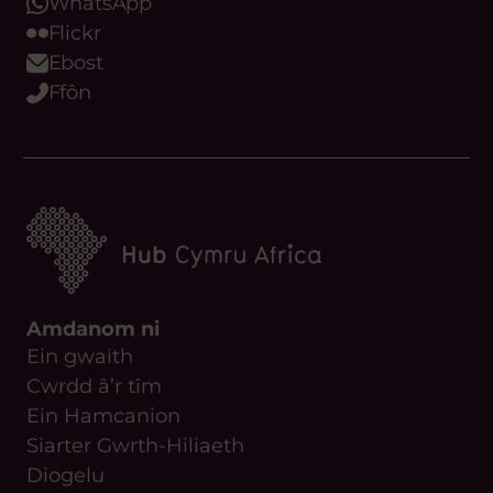
WhatsApp
Flickr
Ebost
Ffôn
Amdanom ni
Ein gwaith
Cwrdd â’r tîm
Ein Hamcanion
Siarter Gwrth-Hiliaeth
Diogelu