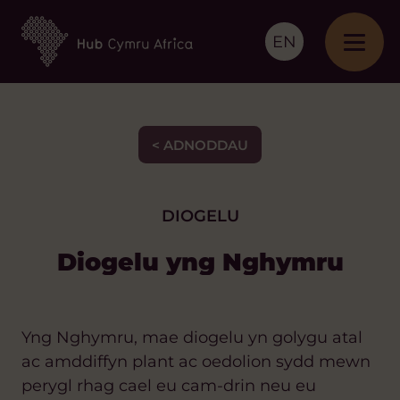
EN
< ADNODDAU
DIOGELU
Diogelu yng Nghymru
Yng Nghymru, mae diogelu yn golygu atal
ac amddiffyn plant ac oedolion sydd mewn
perygl rhag cael eu cam-drin neu eu