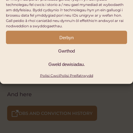
LLESIANT CYMRU
technolegau fel cwcis i storio a / neu gael mynediad at wybodaeth
am ddyfeisiau. Bydd cydsynio i'r technolegau hyn yn ein galluogi i
DIFFINIADAU ALLWEDDOL PERTHNASOL I
brosesu data fel ymddygiad pori neu IDs unigryw ar y wefan hon.
DDIOGELU PLANT: LLYWODRAETH CYMRU
Gall peidio â rhoi caniatâd neu dynnu'n ôl effeithio'n andwyol ar rai
nodweddion a swyddogaethau.
COD YMARFER AT GYFER DIOGELU 2022
LLYWODRAETH CYMRU
Derbyn
MODIWL DYSGU DIOGELU GOFAL
Gwrthod
CYMDEITHASOL CYMRU
Gweld dewisiadau.
OFFER HUNANESASU DIOGELU
Polisi Cwci
Polisi Preifatrwydd
And here
DBS AND CONVICTION HISTORY