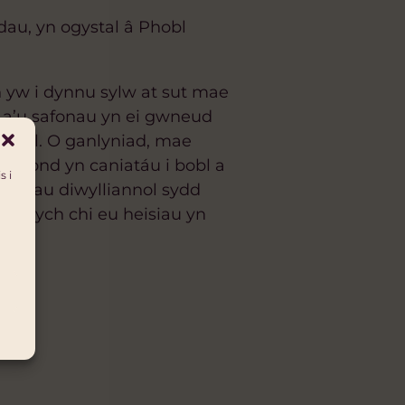
au, yn ogystal â Phobl
 yw i dynnu sylw at sut mae
 a’u safonau yn ei gwneud
eraill. O ganlyniad, mae
dim ond yn caniatáu i bobl a
s i
normau diwylliannol sydd
 rydych chi eu heisiau yn