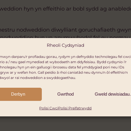
eddion hyn yn effeithio ar bobl sydd ag anabledd
hestru nodwe
ddion diwylliant goruchafiaeth gwyn
’r nodweddion hyn yn anymwybodol fel eu normau
bl, i agor y drws i normau a safonau diwylliannol 
Rheoli Cydsyniad
h ddweud ein bod eisiau bod yn amlddiwylliannol, 
mwyn darparu'r profiadau gorau, rydym yn defnyddio technolegau fel cwci
mewn os ydyn nhw’n addasu neu’n cydymffurfio â 
rio a / neu gael mynediad at wybodaeth am ddyfeisiau. Bydd cydsynio i'r
hnolegau hyn yn ein galluogi i brosesu data fel ymddygiad pori neu IDs
ad
nabod ac enwi’r normau a’r safonau diwylliannol
gryw ar y wefan hon. Gall peidio â rhoi caniatâd neu dynnu'n ôl effeithio'n
e i sefydliad gwirioneddol amlddiwylliannol.
dwyol ar rai nodweddion a swyddogaethau.
Derbyn
Gwrthod
Gweld dewisiadau.
HYGL
Polisi Cwci
Polisi Preifatrwydd