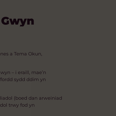
h Gwyn
ones a Tema Okun,
yn – i eraill, mae’n
ffordd sydd ddim yn
liadol (boed dan arweiniad
dol trwy fod yn