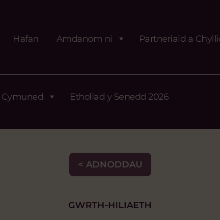
Hafan
Amdanom ni
Partneriaid a Chyll
Cymuned
Etholiad y Senedd 2026
< ADNODDAU
GWRTH-HILIAETH