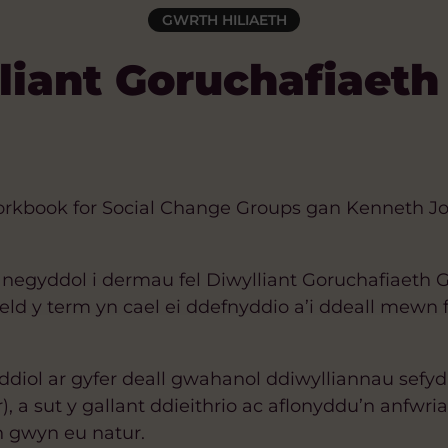
GWRTH HILIAETH
liant Goruchafiaet
orkbook for Social Change Groups gan Kenneth J
negyddol i dermau fel Diwylliant Goruchafiaeth Gw
ld y term yn cael ei ddefnyddio a’i ddeall mewn 
ddiol ar gyfer deall gwahanol ddiwylliannau sefyd
 a sut y gallant ddieithrio ac aflonyddu’n anfwria
h gwyn eu natur.