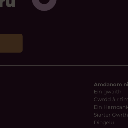
ru
Amdanom n
Ein gwaith
Cwrdd â’r tî
Ein Hamcani
Siarter Gwrth
Diogelu