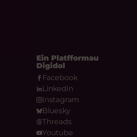
Ein Platfformau
Digidol
Facebook
LinkedIn
Instagram
Bluesky
Threads
Youtube