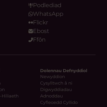
Podlediad
WhatsApp
Flickr
Ebost
Ffôn
i
Dolennau Defnyddiol
Newyddion
m
Cysylltwch â ni
on
Digwyddiadau
-Hiliaeth
Adnoddau
Cyfleoedd Cyllido