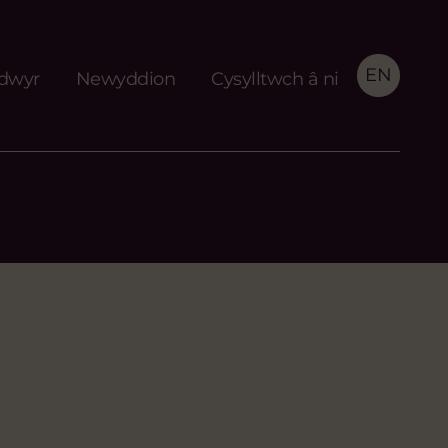
EN
idwyr
Newyddion
Cysylltwch â ni