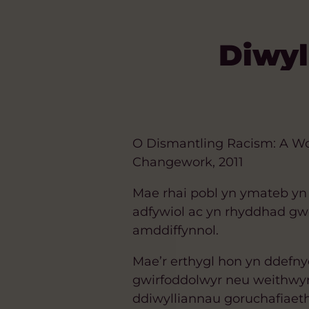
Diwyl
O Dismantling Racism: A W
Changework, 2011
Mae rhai pobl yn ymateb yn 
adfywiol ac yn rhyddhad gwe
am
ddiffynnol.
Mae’r erthygl hon yn ddefny
gwirfoddolwyr neu weithwyr),
ddiwylliannau goruchafiaet