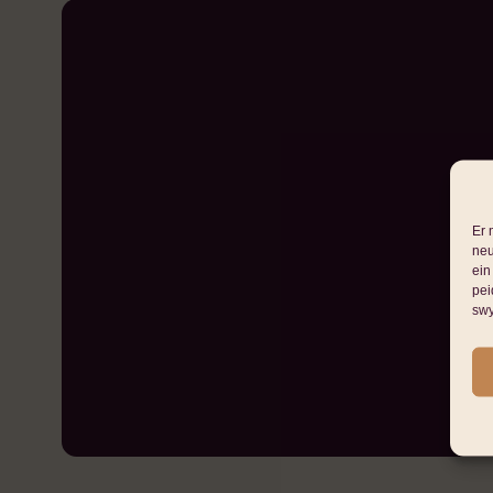
Er 
neu
ein
pei
sw