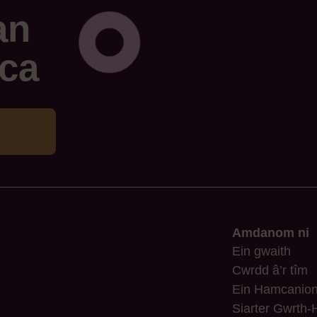
an
ca
Amdanom ni
Ein gwaith
Cwrdd â’r tîm
Ein Hamcanio
Siarter Gwrth-H