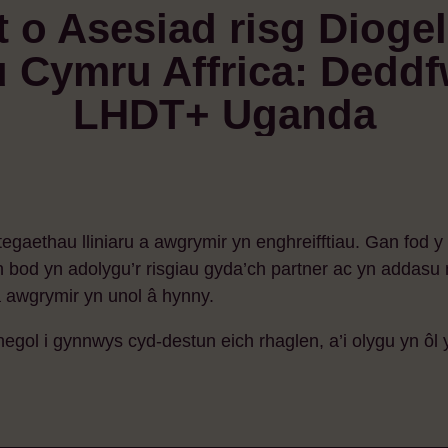
t o Asesiad risg Diogel
u Cymru Affrica: Deddf
LHDT+ Uganda
ategaethau lliniaru a awgrymir yn enghreifftiau. Gan fod 
h bod yn adolygu’r risgiau gyda’ch partner ac yn addasu
 awgrymir yn unol â hynny.
ol i gynnwys cyd-destun eich rhaglen, a’i olygu yn ôl 