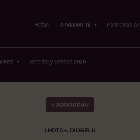
Hafan
Amdanom ni
Partneriaid a 
uned
Etholiad y Senedd 2026
< ADNODDAU
LHDTC+, DIOGELU