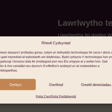
Lawrlwytho t
I lawrlwytho fel dogfen W
Download > Microsoft Wo
Rheoli Cydsyniad
Os hoffech gael help ar su
mwyn darparu'r profiadau gorau, rydym yn defnyddio technolegau fel cwcis i storio a
 gael mynediad at wybodaeth am ddyfeisiau. Bydd cydsynio i'r technolegau hyn yn
unrhyw beth arall sy’n gysy
 galluogi i brosesu data fel ymddygiad pori neu IDs unigryw ar y wefan hon. Gall
cysylltwch â ni drwy e-bos
dio â rhoi caniatâd neu dynnu'n ôl effeithio'n andwyol ar rai nodweddion a
yddogaethau.
TEMPLED ASESU RIS
Derbyn
Gwrthod
Gweld dewisiadau.
Polisi Cwci
Polisi Preifatrwydd