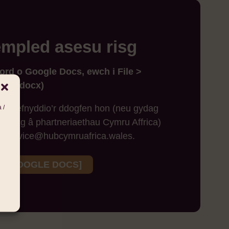
empled asesu risg
ord o Google Docs, ewch i File >
rd (.docx)
t i ddefnyddio’r ddogfen hon (neu gydag
 /
lltiedig â phartneriaethau Cymru Affrica)
tio advice@hubcymruafrica.wales.
G [GOOGLE DOCS]