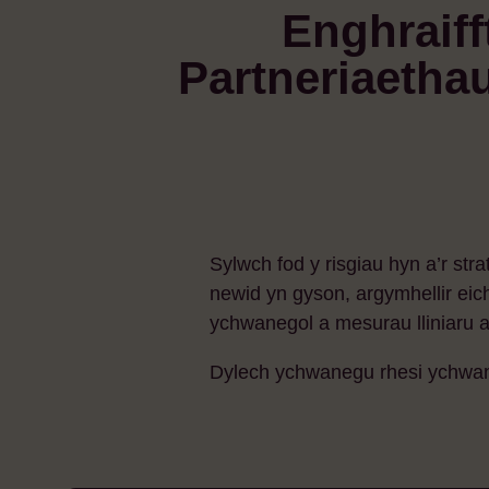
Enghraiff
Partneriaetha
Sylwch fod y risgiau hyn a’r str
newid yn gyson, argymhellir eic
ychwanegol a mesurau lliniaru a
Dylech ychwanegu rhesi ychwaneg