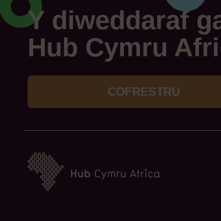
Y diweddaraf g
Hub Cymru Afri
COFRESTRU