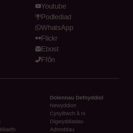
Youtube
Podlediad
WhatsApp
Flickr
Ebost
Ffôn
Dolennau Defnyddiol
Newyddion
Cysylltwch â ni
n
Digwyddiadau
iliaeth
Adnoddau