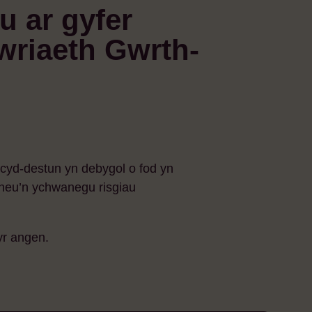
u ar gyfer
wriaeth Gwrth-
y cyd-destun yn debygol o fod yn
 neu’n ychwanegu risgiau
yr angen.