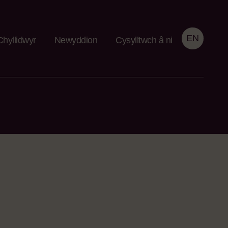
EN
Chyllidwyr
Newyddion
Cysylltwch â ni