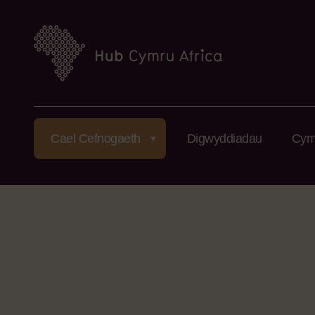
Cael Cefnogaeth
Digwyddiadau
Cym