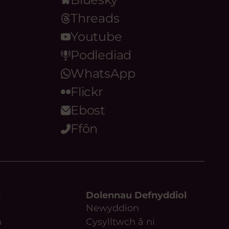
Threads
Youtube
Podlediad
WhatsApp
Flickr
Ebost
Ffôn
i
Dolennau Defnyddiol
Newyddion
m
Cysylltwch â ni