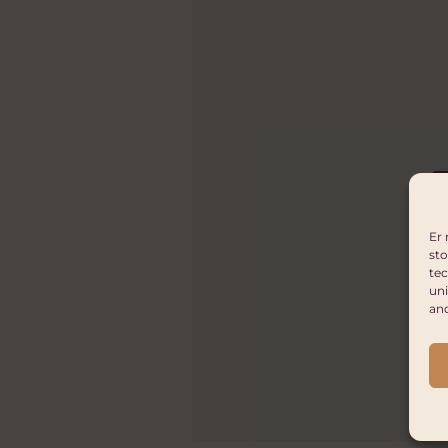
Er 
sto
tec
uni
an