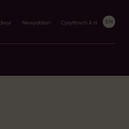
EN
idwyr
Newyddion
Cysylltwch â ni