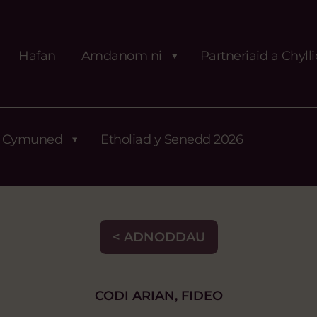
Hafan
Amdanom ni
Partneriaid a Chyll
Cymuned
Etholiad y Senedd 2026
< ADNODDAU
CODI ARIAN, FIDEO