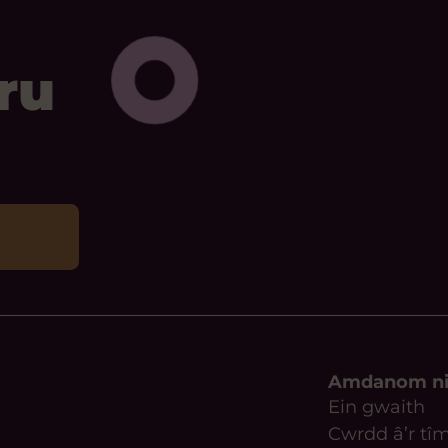
ru
Amdanom n
Ein gwaith
Cwrdd â’r tî