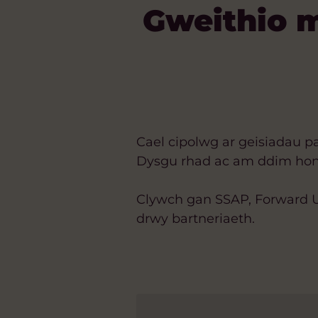
Gweithio 
Cael cipolwg ar geisiadau pa
Dysgu rhad ac am ddim hon
Clywch gan SSAP, Forward U
drwy bartneriaeth.