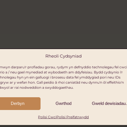
Click to accept marketing cookies and enable
Rheoli Cydsyniad
this content
mwyn darparu'r profiadau gorau, rydym yn defnyddio technolegau fel cwci
rio a / neu gael mynediad at wybodaeth am ddyfeisiau. Bydd cydsynio i'r
hnolegau hyn yn ein galluogi i brosesu data fel ymddygiad pori neu IDs
gryw ar y wefan hon. Gall peidio â rhoi caniatâd neu dynnu'n ôl effeithio'n
dwyol ar rai nodweddion a swyddogaethau.
Derbyn
Gwrthod
Gweld dewisiadau.
Polisi Cwci
Polisi Preifatrwydd