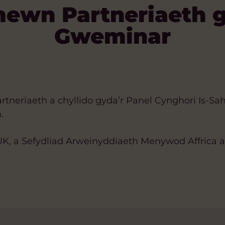
mewn Partneriaeth g
Gweminar
rtneriaeth a chyllido gyda’r Panel Cynghori Is-Sah
.
K, a Sefydliad Arweinyddiaeth Menywod Affrica am