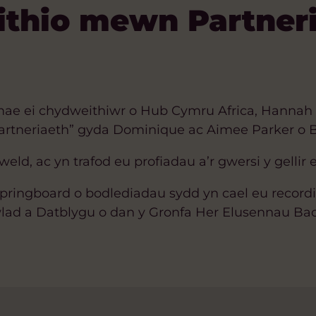
thio mewn Partner
ae ei chydweithiwr o Hub Cymru Africa, Hannah 
artneriaeth” gyda Dominique ac Aimee Parker o B
d, ac yn trafod eu profiadau a’r gwersi y gellir 
Springboard o bodlediadau sydd yn cael eu record
ad a Datblygu o dan y Gronfa Her Elusennau Bac