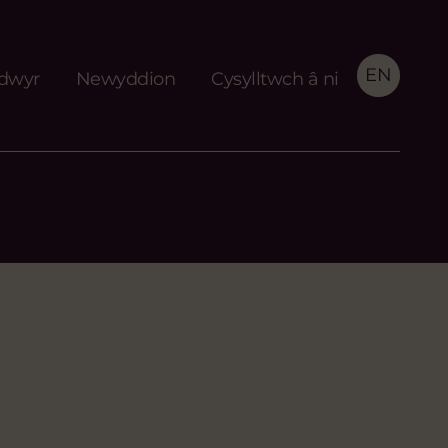
EN
idwyr
Newyddion
Cysylltwch â ni