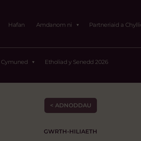
Hafan
Amdanom ni
Partneriaid a Chyll
Cymuned
Etholiad y Senedd 2026
< ADNODDAU
GWRTH-HILIAETH