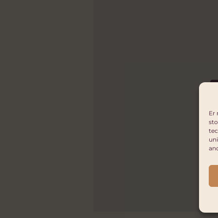
Er 
sto
tec
uni
an