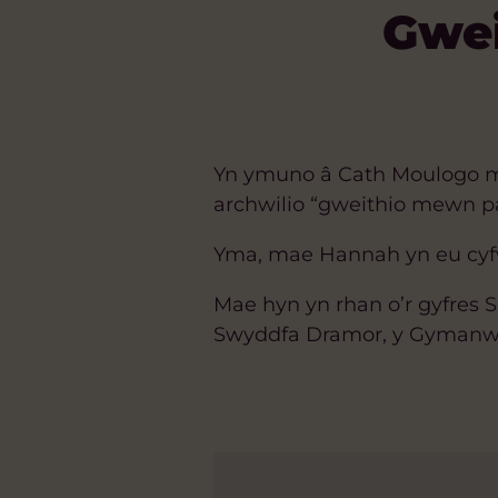
Gwei
Yn ymuno â Cath Moulogo m
archwilio “gweithio mewn p
Yma, mae Hannah yn eu cyfwel
Mae hyn yn rhan o’r gyfres 
Swyddfa Dramor, y Gymanwl