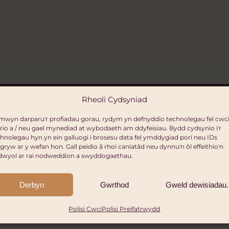
Click to accept marketing cookies and enable
Rheoli Cydsyniad
this content
mwyn darparu'r profiadau gorau, rydym yn defnyddio technolegau fel cwci
rio a / neu gael mynediad at wybodaeth am ddyfeisiau. Bydd cydsynio i'r
hnolegau hyn yn ein galluogi i brosesu data fel ymddygiad pori neu IDs
gryw ar y wefan hon. Gall peidio â rhoi caniatâd neu dynnu'n ôl effeithio'n
dwyol ar rai nodweddion a swyddogaethau.
Derbyn
Gwrthod
Gweld dewisiadau.
Polisi Cwci
Polisi Preifatrwydd