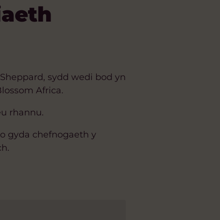
iaeth
Sheppard, sydd wedi bod yn
lossom Africa.
eu rhannu.
io gyda chefnogaeth y
h.