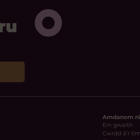
ru
Amdanom n
Ein gwaith
Cwrdd â’r tî