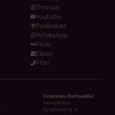
Threads
Youtube
Podlediad
WhatsApp
Flickr
Ebost
Ffôn
i
Dolennau Defnyddiol
Newyddion
m
Cysylltwch â ni