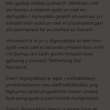
trin gydag urddas a pharch. Weithiau, nid
yw lluniau a straeon sydd yn cael eu
defnyddio i hyrwyddo gwaith elusennau yn
adrodd stori sydd yn cael ei chydnabod gan
ein partneriaid fel eu profiad eu hunain.
Ymunwch â ni yn y digwyddiad ar-lein hwn
sydd wedi cael ei recordio ymlaen llaw, wrth
i ni barhau â’n taith gwrth-hiliaeth trwy
gyfrwng y prosiect ‘Reframing the
Narrative’,.
Mae’r digwyddiad ar agor i wirfoddolwyr,
ymddiriedolwyr neu staff sefydliadau yng
Nghymru sydd yn gweithio mewn undod
byd-eang gyda’u partneriaid rhyngwladol.
Trwy’r digwyddiad dysgu a rennir hwn; fe