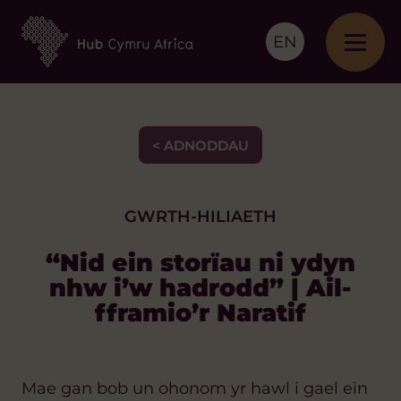
EN
< ADNODDAU
GWRTH-HILIAETH
“Nid ein storïau ni ydyn
nhw i’w hadrodd” | Ail-
fframio’r Naratif
Mae gan bob un ohonom yr hawl i gael ein