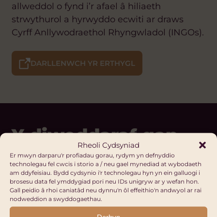
allweddol o fynd i’r afael â hiliaeth
strwythurol a hyrwyddo ecwiti ar draws
Cyrff Anllywodraethol Rhyngwladol (INGOs).
DARLLENWCH YR ERTHYGL
Y diweddaraf gan
Rheoli Cydsyniad
Hub Cymru Africa
Er mwyn darparu'r profiadau gorau, rydym yn defnyddio
technolegau fel cwcis i storio a / neu gael mynediad at wybodaeth
am ddyfeisiau. Bydd cydsynio i'r technolegau hyn yn ein galluogi i
brosesu data fel ymddygiad pori neu IDs unigryw ar y wefan hon.
COFRESTRU
Gall peidio â rhoi caniatâd neu dynnu'n ôl effeithio'n andwyol ar rai
nodweddion a swyddogaethau.
Ein Platfformau Digidol