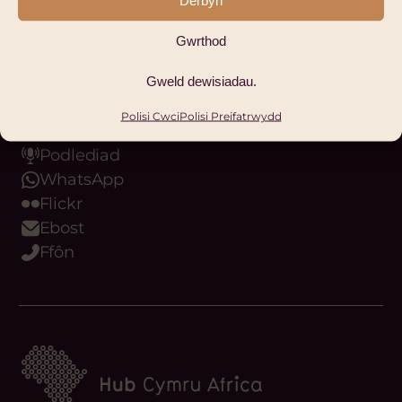
Derbyn
Facebook
LinkedIn
Gwrthod
Instagram
Bluesky
Gweld dewisiadau.
Threads
Polisi Cwci
Polisi Preifatrwydd
Youtube
Podlediad
WhatsApp
Flickr
Ebost
Ffôn