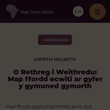
EN
< ADNODDAU
GWRTH-HILIAETH
O Rethreg i Weithredu:
Map ffordd ecwiti ar gyfer
y gymuned gymorth
Map ffordd sydd yn amlinellu pum dull