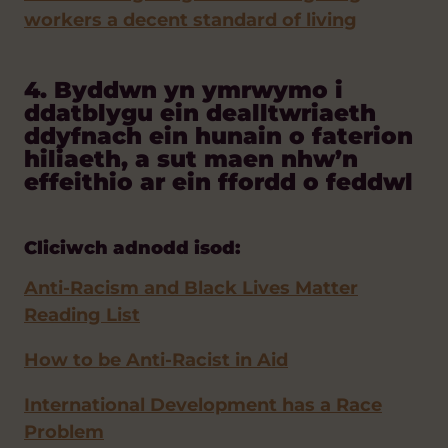
workers a decent standard of living
4. Byddwn yn ymrwymo i
ddatblygu ein dealltwriaeth
ddyfnach ein hunain o faterion
hiliaeth, a sut maen nhw’n
effeithio ar ein ffordd o feddwl
Cliciwch adnodd isod:
Anti-Racism and Black Lives Matter
Reading List
How to be Anti-Racist in Aid
International Development has a Race
Problem