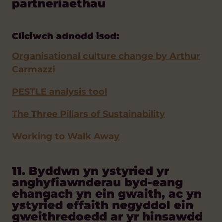
partneriaethau
Cliciwch adnodd isod:
Organisational culture change by Arthur
Carmazzi
PESTLE analysis tool
The Three Pillars of Sustainability
Working to Walk Away
11. Byddwn yn ystyried yr
anghyfiawnderau byd-eang
ehangach yn ein gwaith, ac yn
ystyried effaith negyddol ein
gweithredoedd ar yr hinsawdd