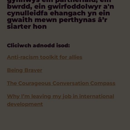
bwrdd, ein gwirfoddolwyr a'n
cynulleidfa ehangach yn ein
gwaith mewn perthynas â’r
siarter hon
Cliciwch adnodd isod:
Anti-racism toolkit for allies
Being Braver
The Courageous Conversation Compass
Why I’m leaving my job in international
development