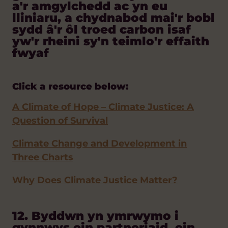
a'r amgylchedd ac yn eu
lliniaru, a chydnabod mai'r bobl
sydd â'r ôl troed carbon isaf
yw'r rheini sy'n teimlo'r effaith
fwyaf
Click a resource below:
A Climate of Hope – Climate Justice: A
Question of Survival
Climate Change and Development in
Three Charts
Why Does Climate Justice Matter?
12. Byddwn yn ymrwymo i
gynnwys ein partneriaid, ein