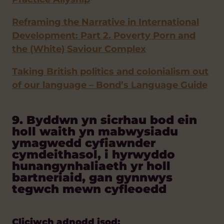
Reframing the Narrative in International
Development: Part 2. Poverty Porn and
the (White) Saviour Complex
Taking British politics and colonialism out
of our language – Bond’s Language Guide
9. Byddwn yn sicrhau bod ein
holl waith yn mabwysiadu
ymagwedd cyfiawnder
cymdeithasol, i hyrwyddo
hunangynhaliaeth yr holl
bartneriaid, gan gynnwys
tegwch mewn cyfleoedd
Cliciwch adnodd isod: