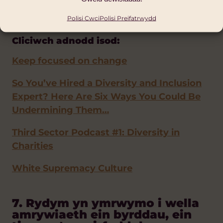
pan fo angen
Polisi Cwci
Polisi Preifatrwydd
Cliciwch adnodd isod:
Keep focused on change
So You’ve Hired a Diversity and Inclusion
Expert? Here Are Six Ways You Could Be
Undermining Them…
Third Sector Podcast #1: Diversity in
Charities
White Supremacy Culture
7. Rydym yn ymrwymo i wella
amrywiaeth ein byrddau, ein