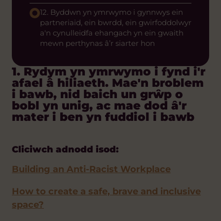
12. Byddwn yn ymrwymo i gynnwys ein
partneriaid, ein bwrdd, ein gwirfoddolwyr
a'n cynulleidfa ehangach yn ein gwaith
mewn perthynas â’r siarter hon
1. Rydym yn ymrwymo i fynd i'r
afael â hiliaeth. Mae'n broblem
i bawb, nid baich un grŵp o
bobl yn unig, ac mae dod â'r
mater i ben yn fuddiol i bawb
Cliciwch adnodd isod:
Building an Anti-Racist Workplace
How to create a safe, brave and inclusive
space?