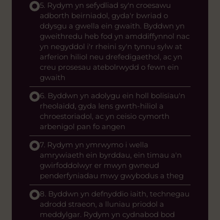
5. Rydym yn sefydliad sy'n croesawu
adborth beirniadol, gyda'r bwriad o
ddysgu a gwella ein gwaith. Byddwn yn
gweithredu heb fod yn amddiffynnol nac
yn negyddol i'r rheini sy'n tynnu sylw at
arferion hiliol neu drefedigaethol, ac yn
creu prosesau atebolrwydd o fewn ein
gwaith
6. Byddwn yn adolygu ein holl bolisïau'n
rheolaidd, gyda lens gwrth-hiliol a
chroestoriadol, ac yn ceisio cymorth
arbenigol pan fo angen
7. Rydym yn ymrwymo i wella
amrywiaeth ein byrddau, ein timau a'n
gwirfoddolwyr er mwyn gwneud
penderfyniadau mwy gwybodus a theg
8. Byddwn yn defnyddio iaith, technegau
adrodd straeon, a lluniau priodol a
meddylgar. Rydym yn cydnabod bod