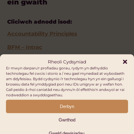
ein gwaith
Cliciwch adnodd isod:
Accountability Principles
BFM – Intrac
SEEDS model of biases that Affect
Rheoli Cydsyniad
Er mwyn darparu'r profiadau gorau, rydym yn defnyddio
Decision-Making
technolegau fel cwcis i storio a / neu gael mynediad at wybodaeth
am ddyfeisiau. Bydd cydsynio i'r technolegau hyn yn ein galluogi i
The path to becoming an anti-racist
brosesu data fel ymddygiad pori neu IDs unigryw ar y wefan hon.
Gall peidio â rhoi caniatâd neu dynnu'n ôl effeithio'n andwyol ar rai
organisation
nodweddion a swyddogaethau.
Derbyn
6. Byddwn yn adolygu ein holl
bolisïau'n rheolaidd, gyda lens
Gwrthod
gwrth-hiliol a chroestoriadol,
ac yn ceisio cymorth arbenigol
Gweld dewisiadau.