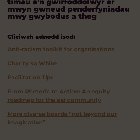
timau a'n gwirfoddolwyr er
mwyn gwneud penderfyniadau
mwy gwybodus a theg
Cliciwch adnodd isod:
Anti-racism toolkit for organisations
Charity so White
Facilitation Tips
From Rhetoric to Action: An equity
roadmap for the aid community
More diverse boards “not beyond our
imagination”