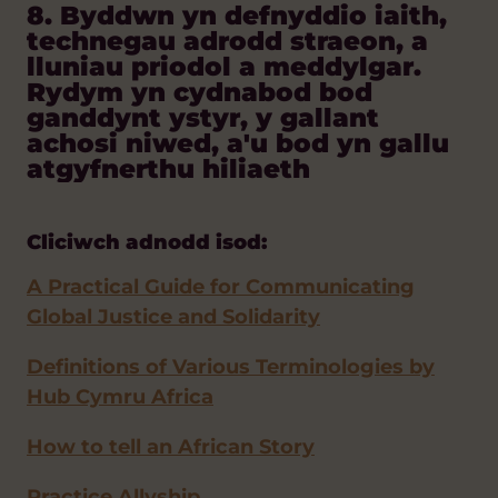
8. Byddwn yn defnyddio iaith,
technegau adrodd straeon, a
lluniau priodol a meddylgar.
Rydym yn cydnabod bod
ganddynt ystyr, y gallant
achosi niwed, a'u bod yn gallu
atgyfnerthu hiliaeth
Cliciwch adnodd isod:
A Practical Guide for Communicating
Global Justice and Solidarity
Definitions of Various Terminologies by
Hub Cymru Africa
How to tell an African Story
Practice Allyship