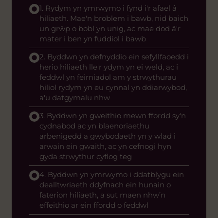
1. Rydym yn ymrwymo i fynd i'r afael â
hiliaeth. Mae'n broblem i bawb, nid baich
un grŵp o bobl yn unig, ac mae dod â'r
mater i ben yn fuddiol i bawb
2. Byddwn yn defnyddio ein sefyllfaoedd i
herio hiliaeth lle'r ydym yn ei weld, ac i
feddwl yn feirniadol am y strwythurau
hiliol rydym yn eu cynnal yn ddiarwybod,
a'u datgymalu nhw
3. Byddwn yn gweithio mewn ffordd sy'n
cydnabod ac yn blaenoriaethu
arbenigedd a gwybodaeth yn y wlad i
arwain ein gwaith, ac yn cefnogi hyn
gyda strwythur cyflog teg
4. Byddwn yn ymrwymo i ddatblygu ein
dealltwriaeth ddyfnach ein hunain o
faterion hiliaeth, a sut maen nhw’n
effeithio ar ein ffordd o feddwl