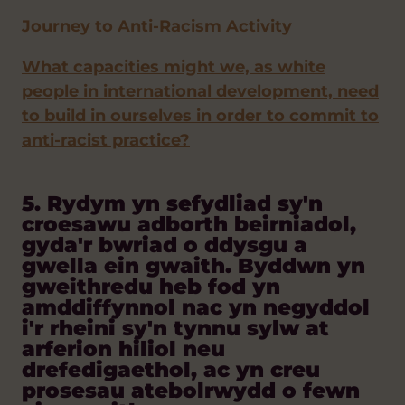
Journey to Anti-Racism Activity
What capacities might we, as white
people in international development, need
to build in ourselves in order to commit to
anti-racist practice?
5. Rydym yn sefydliad sy'n
croesawu adborth beirniadol,
gyda'r bwriad o ddysgu a
gwella ein gwaith. Byddwn yn
gweithredu heb fod yn
amddiffynnol nac yn negyddol
i'r rheini sy'n tynnu sylw at
arferion hiliol neu
drefedigaethol, ac yn creu
prosesau atebolrwydd o fewn