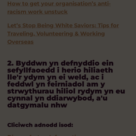
How to get your organisation’s anti-
racism work unstuck
Let’s Stop Being White Saviors: Tips for
Traveling, Volunteering & Working
Overseas
2. Byddwn yn defnyddio ein
sefyllfaoedd i herio hiliaeth
lle'r ydym yn ei weld, ac i
feddwl yn feirniadol am y
strwythurau hiliol rydym yn eu
cynnal yn ddiarwybod, a'u
datgymalu nhw
Cliciwch adnodd isod: