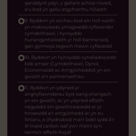
ganddynt ystyr, y gallant achosi niwed,
a'u bod yn gallu atgyfnerthu hiliaeth
9. Byddwn yn sicrhau bod ein holl waith
yn mabwysiadu ymagwedd cyfiawnder
cymdeithasol, i hyrwyddo
hunangynhaliaeth yr holl bartneriaid,
gan gynnwys tegwch mewn cyfleoedd
10. Byddwn yn hyrwyddo cynaliadwyedd
bob amser (Cymdeithasol, Dynol,
Economaidd ac Amgylcheddol) yn ein
gwaith a'n partneriaethau
11. Byddwn yn ystyried yr
anghyfiawnderau byd-eang ehangach
yn ein gwaith, ac yn ystyried effaith
negyddol ein gweithredoedd ar yr
hinsawdd a'r amgylchedd ac yn eu
lliniaru, a chydnabod mai'r bobl sydd â'r
ôl troed carbon isaf yw'r rheini sy'n
teimlo'r effaith fwyaf