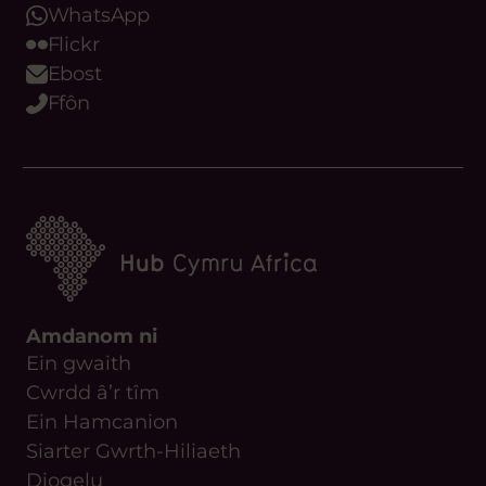
WhatsApp
Flickr
Ebost
Ffôn
Amdanom ni
Ein gwaith
Cwrdd â’r tîm
Ein Hamcanion
Siarter Gwrth-Hiliaeth
Diogelu