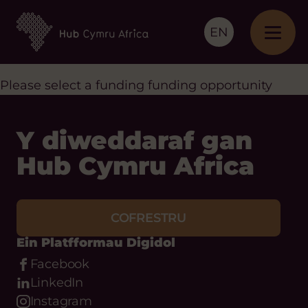
EN
Please select a funding funding opportunity
Y diweddaraf gan
Hub Cymru Africa
COFRESTRU
Ein Platfformau Digidol
Facebook
LinkedIn
Instagram