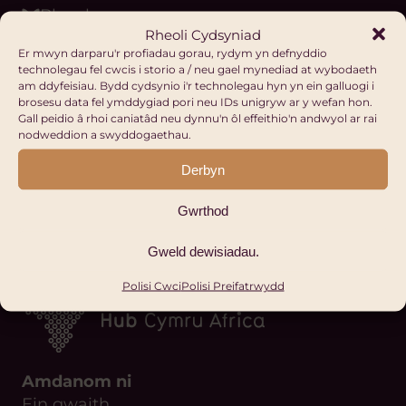
Bluesky
Rheoli Cydsyniad
Threads
Er mwyn darparu'r profiadau gorau, rydym yn defnyddio
Youtube
technolegau fel cwcis i storio a / neu gael mynediad at wybodaeth
am ddyfeisiau. Bydd cydsynio i'r technolegau hyn yn ein galluogi i
Podlediad
brosesu data fel ymddygiad pori neu IDs unigryw ar y wefan hon.
WhatsApp
Gall peidio â rhoi caniatâd neu dynnu'n ôl effeithio'n andwyol ar rai
nodweddion a swyddogaethau.
Flickr
Ebost
Derbyn
Ffôn
Gwrthod
Gweld dewisiadau.
Polisi Cwci
Polisi Preifatrwydd
Amdanom ni
Ein gwaith