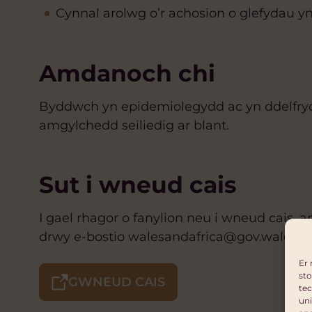
Cynnal arolwg o’r achosion o glefydau y
Amdanoch chi
Byddwch yn epidemiolegydd ac yn ddelfryd
amgylchedd seiliedig ar blant.
Sut i wneud cais
I gael rhagor o fanylion neu i wneud cais,
drwy e-bostio walesandafrica@gov.wales.
Er 
sto
GWNEUD CAIS
tec
uni