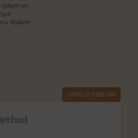
l, rydym yn
rhyw
ymru. Rydym
GWELD POB UN
ethol