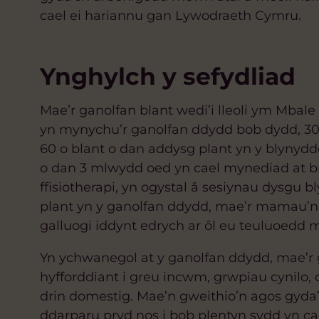
cael ei hariannu gan Lywodraeth Cymru.
Ynghylch y sefydliad
Mae’r ganolfan blant wedi’i lleoli ym Mbale
yn mynychu’r ganolfan ddydd bob dydd, 30 o
60 o blant o dan addysg plant yn y blynydd
o dan 3 mlwydd oed yn cael mynediad at 
ffisiotherapi, yn ogystal â sesiynau dysgu 
plant yn y ganolfan ddydd, mae’r mamau’n ca
galluogi iddynt edrych ar ôl eu teuluoedd
Yn ychwanegol at y ganolfan ddydd, mae’r g
hyfforddiant i greu incwm, grwpiau cynilo
drin domestig. Mae’n gweithio’n agos gyda’r
ddarparu pryd nos i bob plentyn sydd yn cae