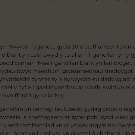
 yn Nwyrain Uganda, gyda 30 o staff amser llawn a
 blant yn cael bwyd y tu allan i’r ganolfan yn y
oedd cynnar. Mae’r ganolfan blant yn fan diogel, 
brydau bwyd maethlon, gwasanaethau meddygol,
blynyddoedd cynnar sy’n hyrwyddo eu datblygiad ia
el y cyfle i gael mynediad at waith, sydd yn ei d
 mewn ffordd gynaliadwy.
anolfan yn cefnogi teuluoedd gydag ystod o ragle
, cwnsela a chefnogaeth ar gyfer pobl sydd wedi 
 uned camfaethiad yn yr ysbyty atgyfeirio rhanbar
l ei dderbyn i’r ysbyty, yn ogystal â chefnogi pla