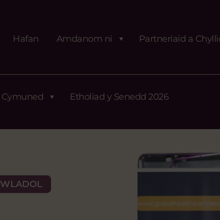
Hafan
Amdanom ni
Partneriaid a Chyll
Cymuned
Etholiad y Senedd 2026
GWLADOL