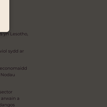
s yn Lesotho,
iol sydd ar
c economaidd
i Nodau
sector
u arwain a
 dangos