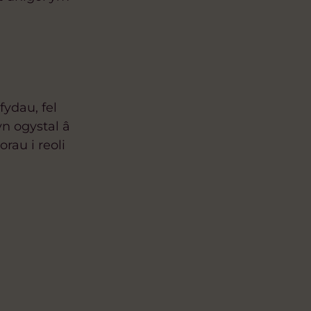
ydau, fel
yn ogystal â
rau i reoli