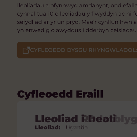
lleoliadau a ofynnwyd amdanynt, ond efallai
cynnal tua 10 o leoliadau y flwyddyn ac n
sefydliad ar yr un pryd. Mae’r cynllun hw
yn enwedig o awyddus i dderbyn ceisiadau g
CYFLEOEDD DYSGU RHYNGWLADOL:
Cyfleoedd Eraill
Lleoliad i Ddatbl
Lleoliad Rheoli
Lleoliad Cymorth 
Lleoliad Ffisiother
Lleoliad Cwnselyd
Lleoliad:
Lleoliad:
Lleoliad:
Lleoliad:
Lleoliad:
Lesotho
Uganda
Lesotho
Uganda
Lesotho