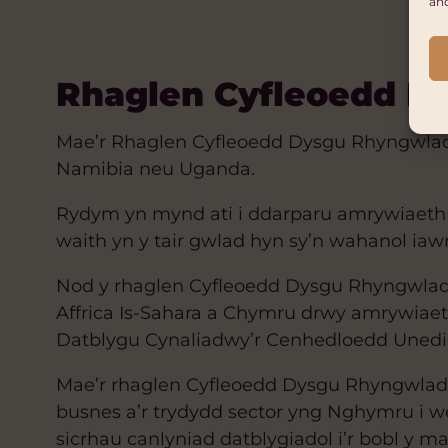
an
Rhaglen Cyfleoedd D
Mae’r Rhaglen Cyfleoedd Dysgu Rhyngwladol
Namibia neu Uganda.
Rydym yn mynd ati i ddarparu amrywiaeth 
waith yn y tair gwlad hyn sy’n wahanol iawn
Nod y rhaglen Cyfleoedd Dysgu Rhyngwlad
Affrica Is-Sahara a Chymru drwy amrywiaeth
Datblygu Cynaliadwy’r Cenhedloedd Unedi
Mae’r rhaglen Cyfleoedd Dysgu Rhyngwladol y
busnes a’r trydydd sector yng Nghymru i wei
sicrhau canlyniad datblygiadol i’r bobl y m