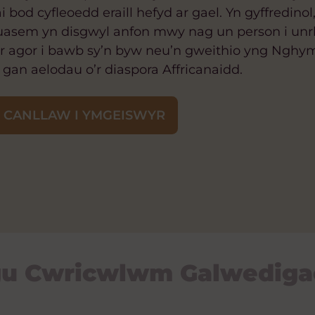
 bod cyfleoedd eraill hefyd ar gael. Yn gyffredino
i fuasem yn disgwyl anfon mwy nag un person i un
n ar agor i bawb sy’n byw neu’n gweithio yng Ngh
an aelodau o’r diaspora Affricanaidd.
 CANLLAW I YMGEISWYR
ygu Cwricwlwm Galwediga
i Ddysgwyr
api
d