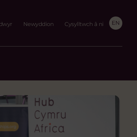
EN
idwyr
Newyddion
Cysylltwch â ni