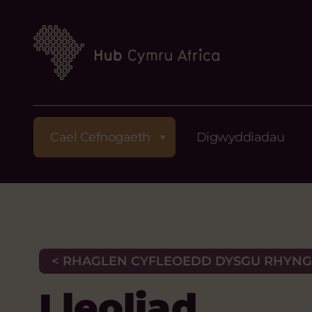
Cael Cefnogaeth
Digwyddiadau
< RHAGLEN CYFLEOEDD DYSGU RHYN
Lleoliad