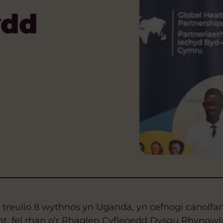
ydd
treulio 8 wythnos yn Uganda, yn cefnogi canolfan
nt, fel rhan o’r Rhaglen Cyfleoedd Dysgu Rhyngwl