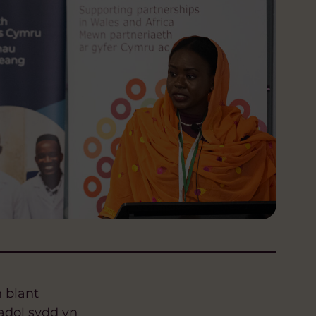
 blant
adol sydd yn