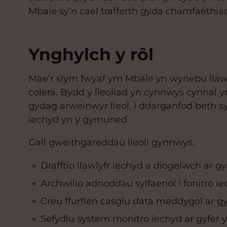
Mbale sy’n cael trafferth gyda chamfaethiad 
Ynghylch y rôl
Mae’r slym fwyaf ym Mbale yn wynebu llawe
colera. Bydd y lleoliad yn cynnwys cynnal y
gydag arweinwyr lleol, i ddarganfod beth sy’
iechyd yn y gymuned.
Gall gweithgareddau lleoli gynnwys:
Drafftio llawlyfr iechyd a diogelwch ar g
Archwilio adnoddau sylfaenol i fonitro i
Creu ffurflen casglu data meddygol ar gy
Sefydlu system monitro iechyd ar gyfer y 