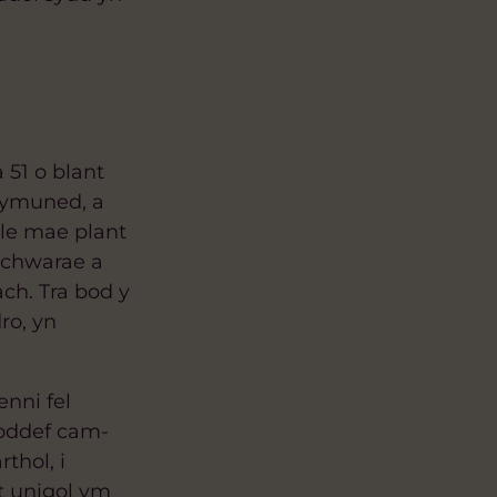
 51 o blant
 gymuned, a
lle mae plant
 chwarae a
ch. Tra bod y
ro, yn
nni fel
goddef cam-
thol, i
nt unigol ym