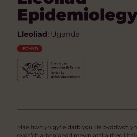
Epidemioleg
Lleoliad
: Uganda
IECHYD
Mae hwn yn gyfle datblygu, lle byddwch yn 
gyda’ch arbenigedd mewn atal a rheoli hai