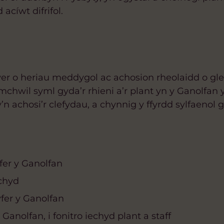
acíwt difrifol.
r o heriau meddygol ac achosion rheolaidd o glef
mchwil syml gyda’r rhieni a’r plant yn y Ganolfan 
n achosi’r clefydau, a chynnig y ffyrdd sylfaenol go
yfer y Ganolfan
echyd
fer y Ganolfan
Ganolfan, i fonitro iechyd plant a staff