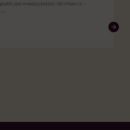
gedd ym maes rheoli, fel rhan o