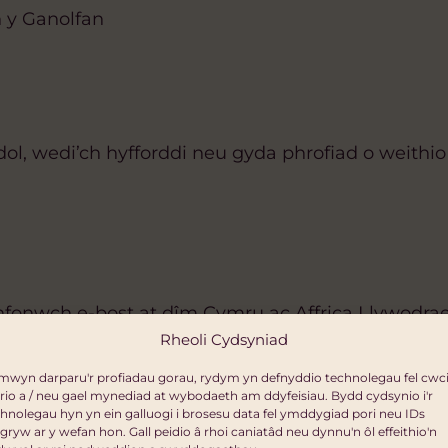
n y Ganolfan
ol, wedi’ch hyfforddi neu gyda phrofiad o weith
 anfonwch e-bost at dîm Cymru ac Affrica Llywodr
Rheoli Cydsyniad
mwyn darparu'r profiadau gorau, rydym yn defnyddio technolegau fel cwci
rio a / neu gael mynediad at wybodaeth am ddyfeisiau. Bydd cydsynio i'r
hnolegau hyn yn ein galluogi i brosesu data fel ymddygiad pori neu IDs
gryw ar y wefan hon. Gall peidio â rhoi caniatâd neu dynnu'n ôl effeithio'n