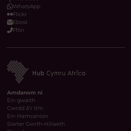
WhatsApp
Flickr
Ebost
Ffôn
Amdanom ni
Ein gwaith
Cwrdd â’r tîm
Ein Hamcanion
Siarter Gwrth-Hiliaeth