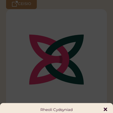
CEISIO
Rheoli Cydsyniad