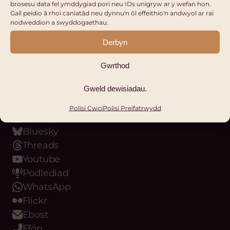
brosesu data fel ymddygiad pori neu IDs unigryw ar y wefan hon.
Hub Cymru Africa
Gall peidio â rhoi caniatâd neu dynnu'n ôl effeithio'n andwyol ar rai
nodweddion a swyddogaethau.
Derbyn
COFRESTRU
Gwrthod
Ein Platfformau Digidol
Gweld dewisiadau.
Facebook
LinkedIn
Polisi Cwci
Polisi Preifatrwydd
Instagram
Bluesky
Threads
Youtube
Podlediad
WhatsApp
Flickr
Ebost
Ffôn