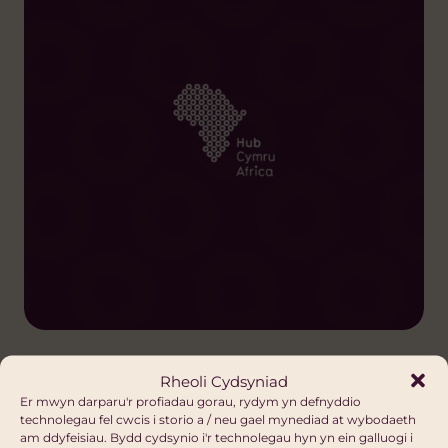
Rheoli Cydsyniad
Er mwyn darparu'r profiadau gorau, rydym yn defnyddio
technolegau fel cwcis i storio a / neu gael mynediad at wybodaeth
Y diweddaraf gan
am ddyfeisiau. Bydd cydsynio i'r technolegau hyn yn ein galluogi i