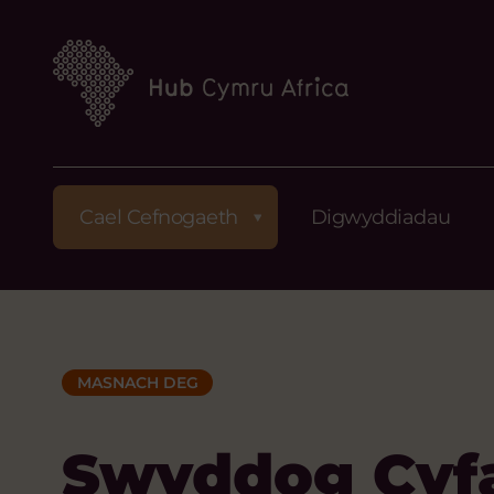
Cael Cefnogaeth
Digwyddiadau
MASNACH DEG
Swyddog Cyf