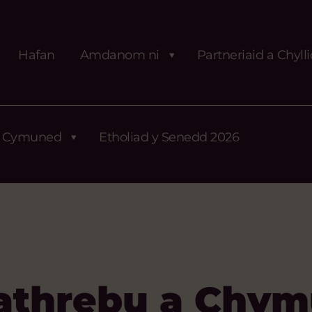
Hafan
Amdanom ni
Partneriaid a Chyll
Cymuned
Etholiad y Senedd 2026
athrebu a Chym