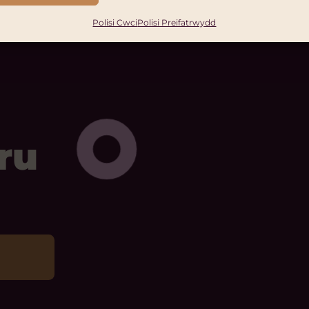
Polisi Cwci
Polisi Preifatrwydd
ru