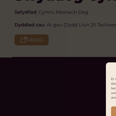
Sefydliad
: Cymru Masnach Deg
Dyddiad cau
: Ar gau (Dydd Llun 25 Tachwe
CEISIO
Er 
sto
tec
uni
an