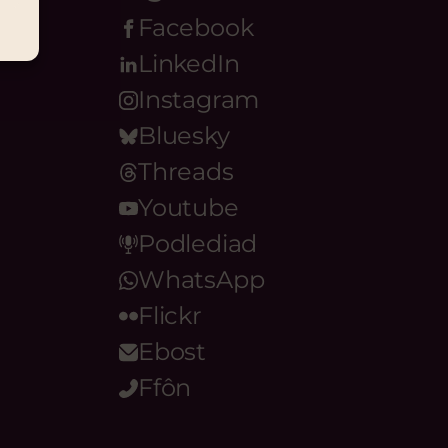
Facebook
LinkedIn
Instagram
Bluesky
Threads
Youtube
Podlediad
WhatsApp
Flickr
Ebost
Ffôn