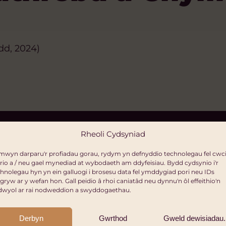
dd, 2024)
Rheoli Cydsyniad
mwyn darparu'r profiadau gorau, rydym yn defnyddio technolegau fel cwci
rio a / neu gael mynediad at wybodaeth am ddyfeisiau. Bydd cydsynio i'r
hnolegau hyn yn ein galluogi i brosesu data fel ymddygiad pori neu IDs
gryw ar y wefan hon. Gall peidio â rhoi caniatâd neu dynnu'n ôl effeithio'n
dwyol ar rai nodweddion a swyddogaethau.
Derbyn
Gwrthod
Gweld dewisiadau.