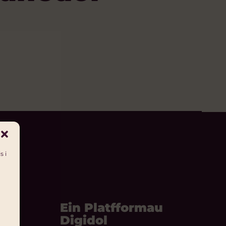
s i
Ein Platfformau
Digidol