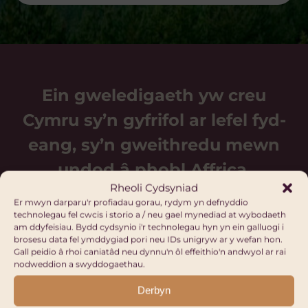
Ein gweledigaeth yw creu
Cymru sy’n gyfrifol ar lefel fyd-
eang, sy’n gweithredu mewn
undod â phobl Affrica.
Rheoli Cydsyniad
Er mwyn darparu'r profiadau gorau, rydym yn defnyddio
technolegau fel cwcis i storio a / neu gael mynediad at wybodaeth
am ddyfeisiau. Bydd cydsynio i'r technolegau hyn yn ein galluogi i
brosesu data fel ymddygiad pori neu IDs unigryw ar y wefan hon.
Gall peidio â rhoi caniatâd neu dynnu'n ôl effeithio'n andwyol ar rai
nodweddion a swyddogaethau.
Digwyddiadau i ddod
Derbyn