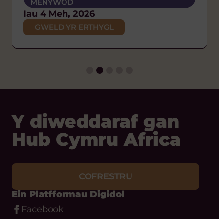
MENYWOD
Mer 17 Meh, 2026
Iau 26 Chw, 2026
POLISI AC YMGYRCHOEDD
Iau 4 Meh, 2026
Iau 29 Ion, 2026
GWELD YR ERTHYGL
GWELD YR ERTHYGL
GWELD YR ERTHYGL
GWELD YR ERTHYGL
Y diweddaraf gan
Hub Cymru Africa
COFRESTRU
Ein Platfformau Digidol
Facebook