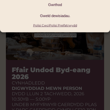
Gwrthod
Gweld dewisiadau.
Polisi Cwci
Polisi Preifatrwydd
Ffair Undod Byd-eang
2026
CYNHADLEDD
DIGWYDDIAD MEWN PERSON
DYDD LLUN 2 TACHWEDD, 2026
10:30YB — 5:00YP
UNDEB MYFYRWYR CAERDYDD PLAS