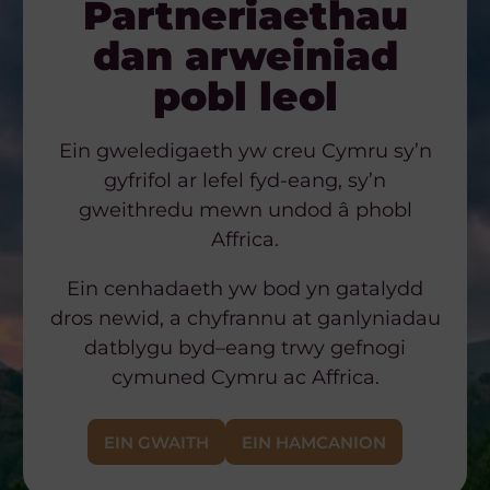
Partneriaethau
dan arweiniad
pobl leol
Ein gweledigaeth yw creu Cymru sy’n
gyfrifol ar lefel fyd-eang, sy’n
gweithredu mewn undod â phobl
Affrica.
Ein cenhadaeth yw bod yn gatalydd
dros
newid
, a chyfrannu at
ganlyniadau
datblygu byd
–
eang trwy gefnogi
cymuned
Cymru ac Affrica.
EIN GWAITH
EIN HAMCANION