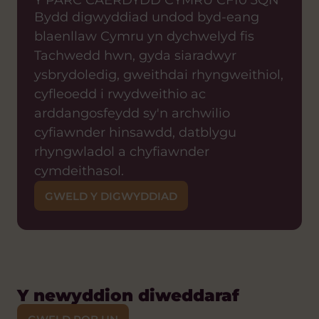
Y PARC CAERDYDD CYMRU CF10 3QN
Bydd digwyddiad undod byd-eang
blaenllaw Cymru yn dychwelyd fis
Tachwedd hwn, gyda siaradwyr
ysbrydoledig, gweithdai rhyngweithiol,
cyfleoedd i rwydweithio ac
arddangosfeydd sy'n archwilio
cyfiawnder hinsawdd, datblygu
rhyngwladol a chyfiawnder
cymdeithasol.
GWELD Y DIGWYDDIAD
Y newyddion diweddaraf