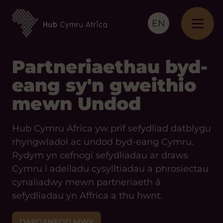
EN
Partneriaethau byd-
eang sy'n gweithio
mewn Undod
Hub Cymru Africa yw prif sefydliad datblygu
rhyngwladol ac undod byd-eang Cymru.
Rydym yn cefnogi sefydliadau ar draws
Cymru i adeiladu cysylltiadau a phrosiectau
cynaliadwy mewn partneriaeth â
sefydliadau yn Affrica a thu hwnt.
DARGANFOD MWY