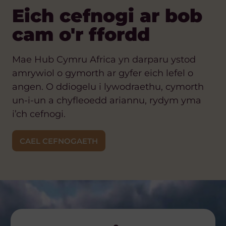
Eich cefnogi ar bob
cam o'r ffordd
Mae Hub Cymru Africa yn darparu ystod
amrywiol o gymorth ar gyfer eich lefel o
angen. O ddiogelu i lywodraethu, cymorth
un-i-un a chyfleoedd ariannu, rydym yma
i’ch cefnogi.
CAEL CEFNOGAETH