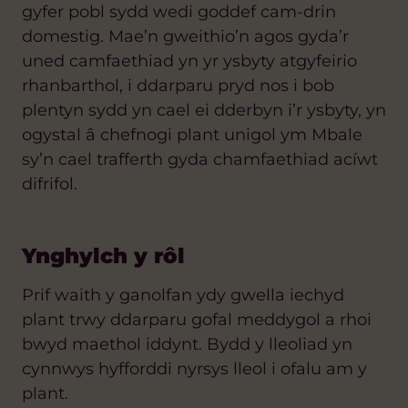
gyfer pobl sydd wedi goddef cam-drin
domestig. Mae’n gweithio’n agos gyda’r
uned camfaethiad yn yr ysbyty atgyfeirio
rhanbarthol, i ddarparu pryd nos i bob
plentyn sydd yn cael ei dderbyn i’r ysbyty, yn
ogystal â chefnogi plant unigol ym Mbale
sy’n cael trafferth gyda chamfaethiad acíwt
difrifol.
Ynghylch y rôl
Prif waith y ganolfan ydy gwella iechyd
plant trwy ddarparu gofal meddygol a rhoi
bwyd maethol iddynt. Bydd y lleoliad yn
cynnwys hyfforddi nyrsys lleol i ofalu am y
plant.