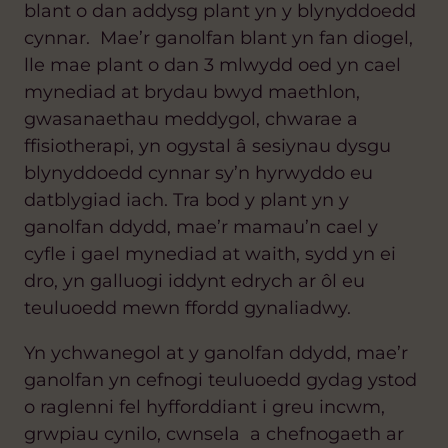
blant o dan addysg plant yn y blynyddoedd
cynnar. Mae’r ganolfan blant yn fan diogel,
lle mae plant o dan 3 mlwydd oed yn cael
mynediad at brydau bwyd maethlon,
gwasanaethau meddygol, chwarae a
ffisiotherapi, yn ogystal â sesiynau dysgu
blynyddoedd cynnar sy’n hyrwyddo eu
datblygiad iach. Tra bod y plant yn y
ganolfan ddydd, mae’r mamau’n cael y
cyfle i gael mynediad at waith, sydd yn ei
dro, yn galluogi iddynt edrych ar ôl eu
teuluoedd mewn ffordd gynaliadwy.
Yn ychwanegol at y ganolfan ddydd, mae’r
ganolfan yn cefnogi teuluoedd gydag ystod
o raglenni fel hyfforddiant i greu incwm,
grwpiau cynilo, cwnsela a chefnogaeth ar