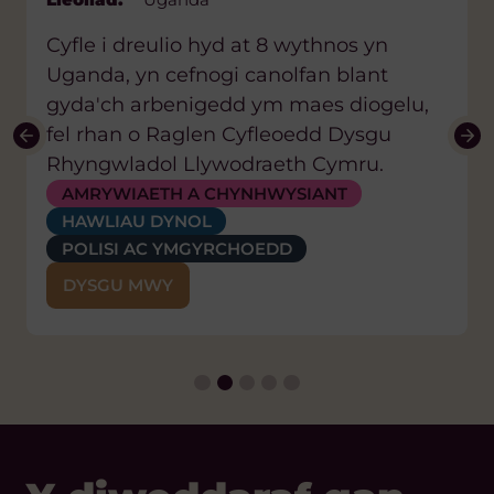
Cyfle i dreulio hyd at 8 wythnos yn
Uganda, yn cefnogi canolfan blant
gyda'ch arbenigedd ym maes diogelu,
fel rhan o Raglen Cyfleoedd Dysgu
Rhyngwladol Llywodraeth Cymru.
AMRYWIAETH A CHYNHWYSIANT
AMRYWIAETH A CHYNHWYSIANT
HAWLIAU DYNOL
NEWID HINSAWDD A'R AMGYLCHEDD
AMRYWIAETH A CHYNHWYSIANT
POLISI AC YMGYRCHOEDD
ADDYSG A SGILIAU
ADDYSG A SGILIAU
IECHYD
IECHYD
POLISI AC YMGYRCHOEDD
DŴR, GLANWEITHDRA A HYLENDID
DYSGU MWY