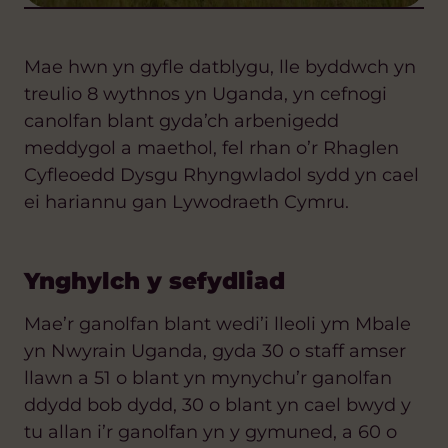
Mae hwn yn gyfle datblygu, lle byddwch yn
treulio 8 wythnos yn Uganda, yn cefnogi
canolfan blant gyda’ch arbenigedd
meddygol a maethol, fel rhan o’r Rhaglen
Cyfleoedd Dysgu Rhyngwladol sydd yn cael
ei hariannu gan Lywodraeth Cymru.
Ynghylch y sefydliad
Mae’r ganolfan blant wedi’i lleoli ym Mbale
yn Nwyrain Uganda, gyda 30 o staff amser
llawn a 51 o blant yn mynychu’r ganolfan
ddydd bob dydd, 30 o blant yn cael bwyd y
tu allan i’r ganolfan yn y gymuned, a 60 o