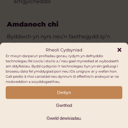
amgylcheddol
Amdanoch chi
Byddwch yn nyrs neu’n faethegydd sy’n
gyfarwydd â iechyd a datblygiad plant.
Rheoli Cydsyniad
Er mwyn darparu'r profiadau gorau, rydym yn defnyddio
technolegau fel cwcis i storio a / neu gael mynediad at wybodaeth
Sut i wneud cais
am ddyfeisiau. Bydd cydsynio i'r technolegau hyn yn ein galluogi i
brosesu data fel ymddygiad pori neu IDs unigryw ar y wefan hon.
Gall peidio â rhoi caniatâd neu dynnu'n ôl effeithio'n andwyol ar rai
I gael rhagor o fanylion neu i wneud cais,
nodweddion a swyddogaethau.
anfonwch e-bost at dîm Cymru ac Affrica
Derbyn
Llywodraeth Cymru drwy e-bostio
walesandafrica@gov.wales.
Gwrthod
Gweld dewisiadau.