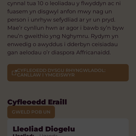
cynnal tua 10 o leoliadau y flwyddyn ac ni
fuasem yn disgwyl anfon mwy nag un
person i unrhyw sefydliad ar yr un pryd.
Mae’r cynllun hwn ar agor i bawb sy’n byw
neu’n gweithio yng Nghymru. Rydym yn
enwedig o awyddus i dderbyn ceisiadau
gan aelodau o’r diaspora Affricanaidd.
CYFLEOEDD DYSGU RHYNGWLADOL:
CANLLAW I YMGEISWYR
Cyfleoedd Eraill
GWELD POB UN
Lleoliad Hyfforddwr
Lleoliad Diogelu
Lleoliad Cwnselydd
Lleoliad Iechyd y Cyhoedd
Lleoliad Iaith Arwyddion
Lleoliad:
Lleoliad:
Lleoliad:
Lleoliad:
Lleoliad:
Uganda
Uganda
Lesotho
Uganda
Lesotho