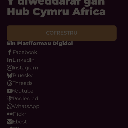
Y diweddaraf gan
Hub Cymru Africa
COFRESTRU
Ein Platfformau Digidol
Facebook
LinkedIn
Instagram
Bluesky
Threads
Youtube
Podlediad
WhatsApp
Flickr
Ebost