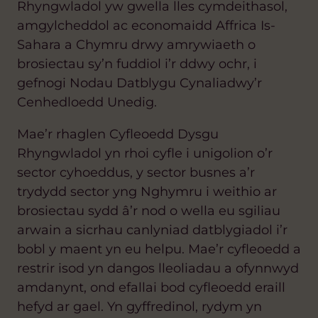
Rhyngwladol yw gwella lles cymdeithasol,
amgylcheddol ac economaidd Affrica Is-
Sahara a Chymru drwy amrywiaeth o
brosiectau sy’n fuddiol i’r ddwy ochr, i
gefnogi Nodau Datblygu Cynaliadwy’r
Cenhedloedd Unedig.
Mae’r rhaglen Cyfleoedd Dysgu
Rhyngwladol yn rhoi cyfle i unigolion o’r
sector cyhoeddus, y sector busnes a’r
trydydd sector yng Nghymru i weithio ar
brosiectau sydd â’r nod o wella eu sgiliau
arwain a sicrhau canlyniad datblygiadol i’r
bobl y maent yn eu helpu. Mae’r cyfleoedd a
restrir isod yn dangos lleoliadau a ofynnwyd
amdanynt, ond efallai bod cyfleoedd eraill
hefyd ar gael. Yn gyffredinol, rydym yn