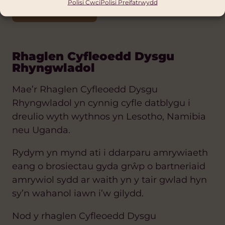
Polisi Cwci
Polisi Preifatrwydd
GWNEUD CAIS
Rhaglen Cyfleoedd Dysgu
Rhyngwladol
Mae’r Rhaglen Cyfleoedd Dysgu
Rhyngwladol yn cynnig cyfle datblygu i
dreulio wyth wythnos yn Lesotho, Namibia
neu Uganda.
Rydym yn mynd ati i ddarparu amrywiaeth
eang o brosiectau gyda grŵp o bartneriaid
amrywiol sydd ar waith yn y tair gwlad hyn
sy’n wahanol iawn i’w gilydd.
Nod y rhaglen Cyfleoedd Dysgu