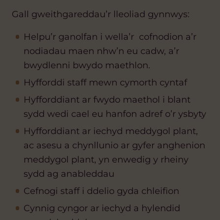
Gall gweithgareddau’r lleoliad gynnwys:
Helpu’r ganolfan i wella’r cofnodion a’r
nodiadau maen nhw’n eu cadw, a’r
bwydlenni bwydo maethlon.
Hyfforddi staff mewn cymorth cyntaf
Hyfforddiant ar fwydo maethol i blant
sydd wedi cael eu hanfon adref o’r ysbyty
Hyfforddiant ar iechyd meddygol plant,
ac asesu a chynllunio ar gyfer anghenion
meddygol plant, yn enwedig y rheiny
sydd ag anableddau
Cefnogi staff i ddelio gyda chleifion
Cynnig cyngor ar iechyd a hylendid