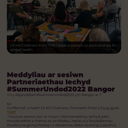
Dr Kit Chalmers from THET leads a session on partnerships for
global health.
Meddyliau ar sesiwn
Partneriaethau Iechyd
#SummerUndod2022 Bangor
Yn y digwyddiad #SummerUndod2022 ym Bangor ar 7
fed
Gorffennaf, wnaeth Dr Kit Chalmers, Pennaeth Polisi a Dysg gyda
THET
, hwyluso sesiwn awr er mwyn i bartneriaethau iechyd gallu
rhwydweithio a rhannu eu profiadau, heriau a’u llwyddiannau.
Roedd yna gynrychiolwyr o ddolennau Betsi-Quthing (Lesotho),