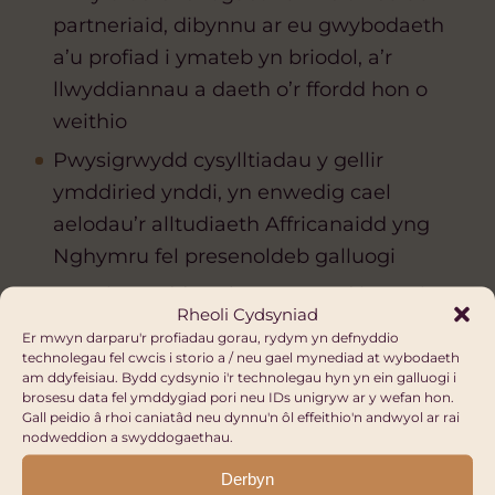
partneriaid, dibynnu ar eu gwybodaeth
a’u profiad i ymateb yn briodol, a’r
llwyddiannau a daeth o’r ffordd hon o
weithio
Pwysigrwydd cysylltiadau y gellir
ymddiried ynddi, yn enwedig cael
aelodau’r alltudiaeth Affricanaidd yng
Nghymru fel presenoldeb galluogi
Pwysigrwydd cael y gymuned i arwain y
Rheoli Cydsyniad
gwaith a gweithio gyda gweithwyr
Er mwyn darparu'r profiadau gorau, rydym yn defnyddio
iechyd cymuned ar gyfer canlyniadau
technolegau fel cwcis i storio a / neu gael mynediad at wybodaeth
am ddyfeisiau. Bydd cydsynio i'r technolegau hyn yn ein galluogi i
iechyd cyhoeddus.
brosesu data fel ymddygiad pori neu IDs unigryw ar y wefan hon.
Gall peidio â rhoi caniatâd neu dynnu'n ôl effeithio'n andwyol ar rai
nodweddion a swyddogaethau.
Erthyglau Eraill
Derbyn