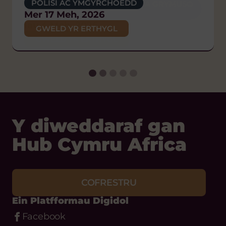
POLISI AC YMGYRCHOEDD
CYDRADDOLDEB EHYWEDD A GRYMUSO
POLISI AC YMGYRCHOEDD
HAWLIAU DYNOL
MENYWOD
Mer 17 Meh, 2026
Iau 26 Chw, 2026
POLISI AC YMGYRCHOEDD
Iau 4 Meh, 2026
Iau 29 Ion, 2026
GWELD YR ERTHYGL
GWELD YR ERTHYGL
GWELD YR ERTHYGL
GWELD YR ERTHYGL
Y diweddaraf gan
Hub Cymru Africa
COFRESTRU
Ein Platfformau Digidol