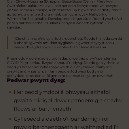
Glan Clwyd-Hossana (Ethiopia), Betsi-Busia (Cenia), Fferyllwyr
Gwrthfeicrobaidd (Malaŵi), partneriaeth iechyd meddwl newydd
yn São Tomé a Príncipe, a phrosiectau sy’n gweithio ar dloty mislif
ac iechyd a glanweithdra mislif, gan gynnwys y Network of
Women for Sustainable Development Nigeriaidd. Roedd yna hefyd
pobl o bartneriaethau tu allan i iechyd a wnaeth cyfrannu i’r
sgyrsiau.
“Diolch am drefnu cyfarfod ardderchog. Roedd hi’n dda cwrdd
â phobl, sgwrsio am ddatblygiadau a gwneud cysylltiadau
newydd" - Cyfranogwr o ddolen Glan Clwyd-Hossana
Rhannodd y dolennau eu profiadau o weithio drwy’r pandemig
COVID-19, yr heriau, llwyddiannau a’r ddysg. Roedd gan y rheini a
oedd yn bresennol cyfle i rwydweithio a chyfnewid manylion
cyswllt ar ôl y sesiwn, a’r farn oedd ei fod wedi bod yn un
defnyddiol dros ben ar ôl gymaint o amser ers yr un diwethaf.
Pedwar pwynt dysg:
Her oedd ymdopi â phwysau eithafol
gwaith clinigol drwy’r pandemig a chadw
ffocws ar bartneriaeth
Cyfleoedd a daeth o’r pandemig i roi
mwy o berchenogaeth ar weithrediad i’r