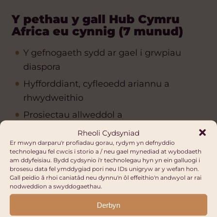
Y pethau y gall Hub Cymru
Africa eu cynnig (7 munud)
Y gefnogaeth sydd ar gael i grwpiau
diaspora
Hyfforddiant, cyfleoedd ariannu a
rhwydweithio
Prosiectau allweddol a
chydweithrediadau.
Rheoli Cydsyniad
Er mwyn darparu'r profiadau gorau, rydym yn defnyddio
technolegau fel cwcis i storio a / neu gael mynediad at wybodaeth
am ddyfeisiau. Bydd cydsynio i'r technolegau hyn yn ein galluogi i
Cyflwyniadau a disgwyliadau
brosesu data fel ymddygiad pori neu IDs unigryw ar y wefan hon.
cyfranogwyr (30 munud)
Gall peidio â rhoi caniatâd neu dynnu'n ôl effeithio'n andwyol ar rai
nodweddion a swyddogaethau.
Cyflwyniadau byr (enw, sefydliad, rôl)
Derbyn