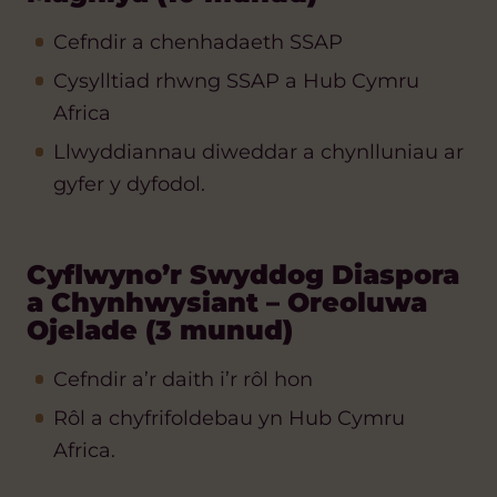
Cefndir a chenhadaeth SSAP
Cysylltiad rhwng SSAP a Hub Cymru
Africa
Llwyddiannau diweddar a chynlluniau ar
gyfer y dyfodol.
Cyflwyno’r Swyddog Diaspora
a Chynhwysiant – Oreoluwa
Ojelade (3 munud)
Cefndir a’r daith i’r rôl hon
Rôl a chyfrifoldebau yn Hub Cymru
Africa.