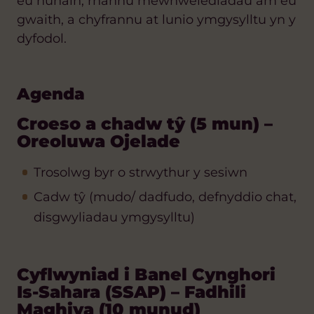
eu hunain, rhannu mewnwelediadau am eu
gwaith, a chyfrannu at lunio ymgysylltu yn y
dyfodol.
Agenda
Croeso a chadw tŷ (5 mun) –
Oreoluwa Ojelade
Trosolwg byr o strwythur y sesiwn
Cadw tŷ (mudo/ dadfudo, defnyddio chat,
disgwyliadau ymgysylltu)
Cyflwyniad i Banel Cynghori
Is-Sahara (SSAP) – Fadhili
Maghiya (10 munud)