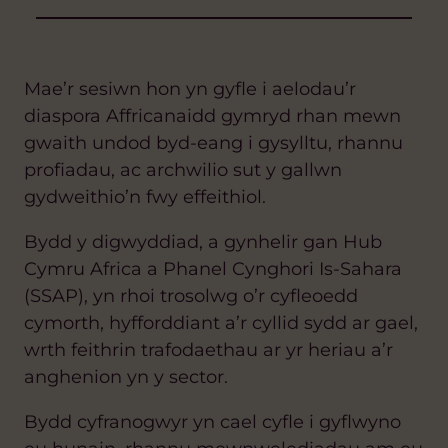
Mae’r sesiwn hon yn gyfle i aelodau’r
diaspora Affricanaidd gymryd rhan mewn
gwaith undod byd-eang i gysylltu, rhannu
profiadau, ac archwilio sut y gallwn
gydweithio’n fwy effeithiol.
Bydd y digwyddiad, a gynhelir gan Hub
Cymru Africa a Phanel Cynghori Is-Sahara
(SSAP), yn rhoi trosolwg o’r cyfleoedd
cymorth, hyfforddiant a’r cyllid sydd ar gael,
wrth feithrin trafodaethau ar yr heriau a’r
anghenion yn y sector.
Bydd cyfranogwyr yn cael cyfle i gyflwyno