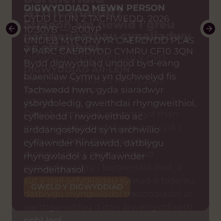
DIGWYDDIAD MEWN PERSON
Affricanaidd?
DYDD LLUN 2 TACHWEDD, 2026
Straeon am newid i greu
10:30YB — 5:00YP
partneriaethau cynaliadwy
UNDEB MYFYRWYR CAERDYDD PLAS
ac effeithiol.
Y PARC CAERDYDD CYMRU CF10 3QN
DIGWYDDIAD DYSGU AR Y CYD
Bydd digwyddiad undod byd-eang
DIGWYDDIAD AR-LEIN
blaenllaw Cymru yn dychwelyd fis
DYDD MERCHER 23 MEDI, 2026
Tachwedd hwn, gyda siaradwyr
12:00YP — 1:15YP
ZOOM
ysbrydoledig, gweithdai rhyngweithiol,
Dewch i ymuno â ni i gymryd rhan
cyfleoedd i rwydweithio ac
mewn digwyddiad dysgu ar y cyd, i
arddangosfeydd sy'n archwilio
archwilio beth mae'n ei olygu i
cyfiawnder hinsawdd, datblygu
drosglwyddo'r pŵer o wneud
rhyngwladol a chyfiawnder
penderfyniadau i bartneriaid lleol, a
cymdeithasol.
sut y gall sefydliadau symud o fodelau
GWELD Y DIGWYDDIAD
datblygu rhyngwladol traddodiadol at
weithgareddau o dan arweinyddiaeth
pobl leol.