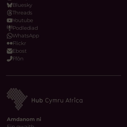
Podlediad
WhatsApp
Flickr
Ebost
Ffôn
Amdanom ni
Ein gwaith
Cwrdd â’r tîm
Ein Hamcanion