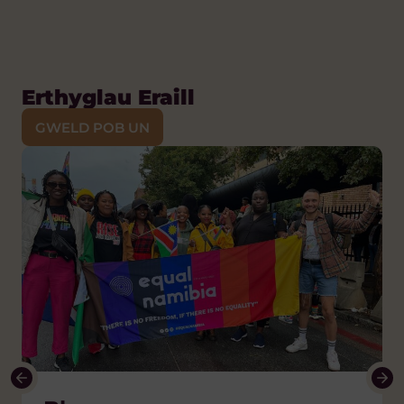
Erthyglau Eraill
GWELD POB UN