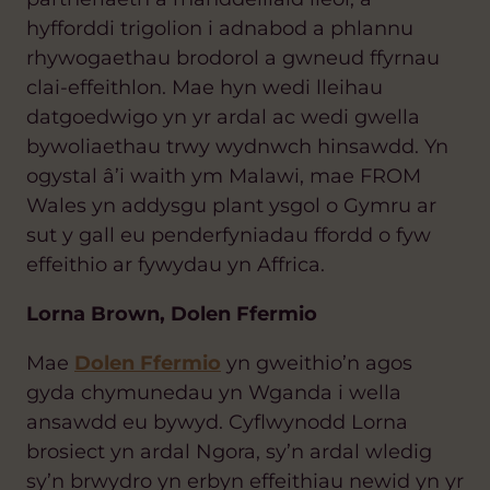
hyfforddi trigolion i adnabod a phlannu
rhywogaethau brodorol a gwneud ffyrnau
clai-effeithlon. Mae hyn wedi lleihau
datgoedwigo yn yr ardal ac wedi gwella
bywoliaethau trwy wydnwch hinsawdd. Yn
ogystal â’i waith ym Malawi, mae FROM
Wales yn addysgu plant ysgol o Gymru ar
sut y gall eu penderfyniadau ffordd o fyw
effeithio ar fywydau yn Affrica.
Lorna Brown, Dolen Ffermio
Mae
Dolen Ffermio
yn gweithio’n agos
gyda chymunedau yn Wganda i wella
ansawdd eu bywyd. Cyflwynodd Lorna
brosiect yn ardal Ngora, sy’n ardal wledig
sy’n brwydro yn erbyn effeithiau newid yn yr