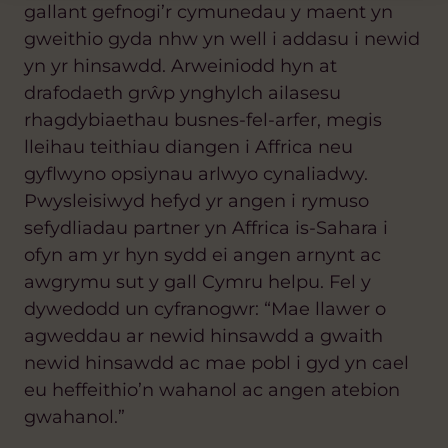
gallant gefnogi’r cymunedau y maent yn
gweithio gyda nhw yn well i addasu i newid
yn yr hinsawdd. Arweiniodd hyn at
drafodaeth grŵp ynghylch ailasesu
rhagdybiaethau busnes-fel-arfer, megis
lleihau teithiau diangen i Affrica neu
gyflwyno opsiynau arlwyo cynaliadwy.
Pwysleisiwyd hefyd yr angen i rymuso
sefydliadau partner yn Affrica is-Sahara i
ofyn am yr hyn sydd ei angen arnynt ac
awgrymu sut y gall Cymru helpu. Fel y
dywedodd un cyfranogwr: “Mae llawer o
agweddau ar newid hinsawdd a gwaith
newid hinsawdd ac mae pobl i gyd yn cael
eu heffeithio’n wahanol ac angen atebion
gwahanol.”