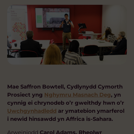
Mae Saffron Bowtell, Cydlynydd Cymorth
Prosiect yng
Nghymru Masnach Deg
, yn
cynnig ei chrynodeb o’r gweithdy hwn o’r
Uwchgynhadledd
ar ymatebion ymarferol
i newid hinsawdd yn Affrica is-Sahara.
Arweiniodd
Carol Adams, Rheolwr