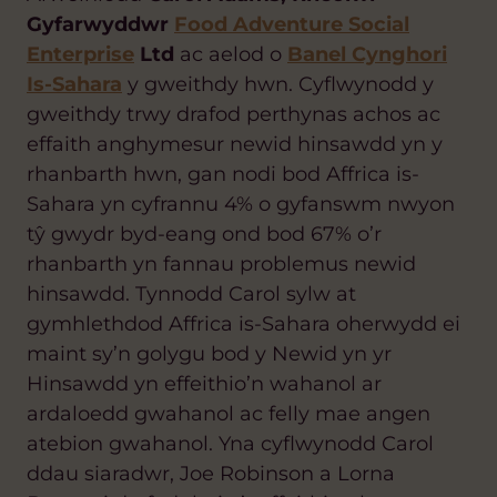
Gyfarwyddwr
Food Adventure Social
Enterprise
Ltd
ac aelod o
Banel Cynghori
Is-Sahara
y gweithdy hwn. Cyflwynodd y
gweithdy trwy drafod perthynas achos ac
effaith anghymesur newid hinsawdd yn y
rhanbarth hwn, gan nodi bod Affrica is-
Sahara yn cyfrannu 4% o gyfanswm nwyon
tŷ gwydr byd-eang ond bod 67% o’r
rhanbarth yn fannau problemus newid
hinsawdd. Tynnodd Carol sylw at
gymhlethdod Affrica is-Sahara oherwydd ei
maint sy’n golygu bod y Newid yn yr
Hinsawdd yn effeithio’n wahanol ar
ardaloedd gwahanol ac felly mae angen
atebion gwahanol. Yna cyflwynodd Carol
ddau siaradwr, Joe Robinson a Lorna