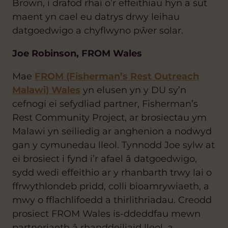
Brown, i drafod rhai o’r effeithiau hyn a sut
maent yn cael eu datrys drwy leihau
datgoedwigo a chyflwyno pŵer solar.
Joe Robinson, FROM Wales
Mae
FROM (Fisherman’s Rest Outreach
Malawi) Wales
yn elusen yn y DU sy’n
cefnogi ei sefydliad partner, Fisherman’s
Rest Community Project, ar brosiectau ym
Malawi yn seiliedig ar anghenion a nodwyd
gan y cymunedau lleol. Tynnodd Joe sylw at
ei brosiect i fynd i’r afael â datgoedwigo,
sydd wedi effeithio ar y rhanbarth trwy lai o
ffrwythlondeb pridd, colli bioamrywiaeth, a
mwy o fflachlifoedd a thirlithriadau. Creodd
prosiect FROM Wales is-ddeddfau mewn
partneriaeth â rhanddeiliaid lleol, a