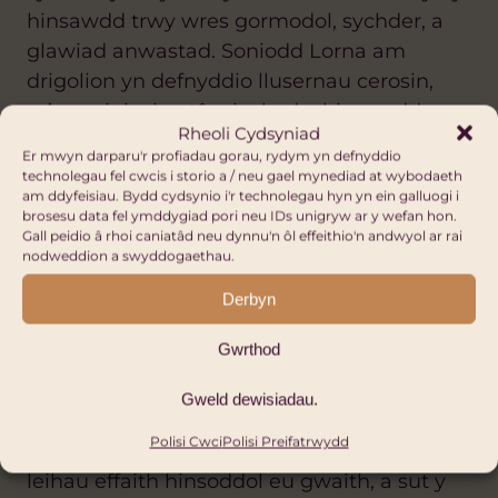
hinsawdd trwy wres gormodol, sychder, a
glawiad anwastad. Soniodd Lorna am
drigolion yn defnyddio llusernau cerosin,
sy’n peri risgiau tân, iechyd a hinsawdd, ac
Rheoli Cydsyniad
felly am yr angen i symud i ddewisiadau
Er mwyn darparu'r profiadau gorau, rydym yn defnyddio
eraill. Gan weithio gyda rhanddeiliaid lleol,
technolegau fel cwcis i storio a / neu gael mynediad at wybodaeth
am ddyfeisiau. Bydd cydsynio i'r technolegau hyn yn ein galluogi i
cyflwynwyd llusernau solar a gynhyrchwyd
brosesu data fel ymddygiad pori neu IDs unigryw ar y wefan hon.
yn lleol, a leihaodd y defnydd o cerosin yn
Gall peidio â rhoi caniatâd neu dynnu'n ôl effeithio'n andwyol ar rai
nodweddion a swyddogaethau.
llwyddiannus ac yn sylweddol ac a roddodd
gyfleoedd ar gyfer hyfforddiant a
Derbyn
gwybodaeth yn y maes hwn.
Gwrthod
Cymryd rhan yn y gweithdy
Gweld dewisiadau.
Gofynnwyd i gyfranogwyr drafod mewn
Polisi Cwci
Polisi Preifatrwydd
grwpiau bach yr hyn y gellid ei wneud i
leihau effaith hinsoddol eu gwaith, a sut y