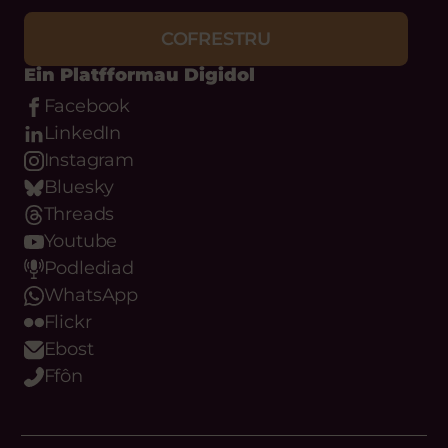
COFRESTRU
Ein Platfformau Digidol
Facebook
LinkedIn
Instagram
Bluesky
Threads
Youtube
Podlediad
WhatsApp
Flickr
Ebost
Ffôn