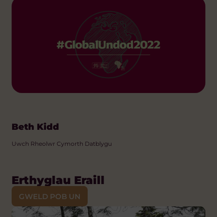
Beth Kidd
Uwch Rheolwr Cymorth Datblygu
Erthyglau Eraill
GWELD POB UN