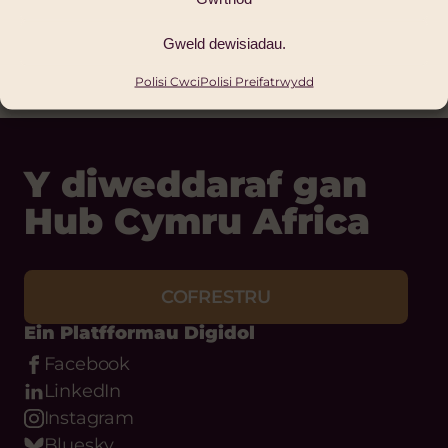
GWELD YR ERTHYGL
GWELD YR ERTHYGL
Gweld dewisiadau.
Polisi Cwci
Polisi Preifatrwydd
Y diweddaraf gan
Hub Cymru Africa
COFRESTRU
Ein Platfformau Digidol
Facebook
LinkedIn
Instagram
Bluesky