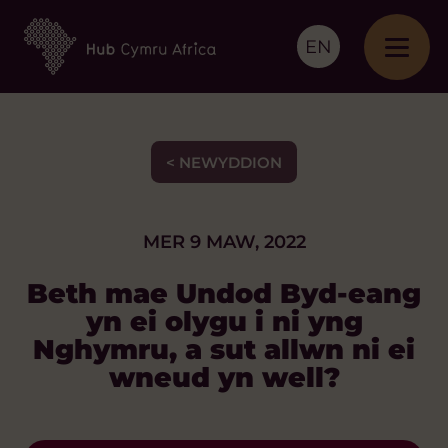
EN
< NEWYDDION
MER 9 MAW, 2022
Beth mae Undod Byd-eang
yn ei olygu i ni yng
Nghymru, a sut allwn ni ei
wneud yn well?