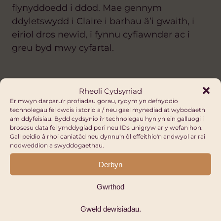
flynyddoedd i ddod. Mae gennym
ddyletswydd i Claire i barhau â’i gwaith, i
eiriol dros newid, i fynnu cyfiawnder ac i
greu byd mwy cyfartal.
Rheoli Cydsyniad
Er mwyn darparu'r profiadau gorau, rydym yn defnyddio
technolegau fel cwcis i storio a / neu gael mynediad at wybodaeth
Erthyglau Eraill
am ddyfeisiau. Bydd cydsynio i'r technolegau hyn yn ein galluogi i
brosesu data fel ymddygiad pori neu IDs unigryw ar y wefan hon.
GWELD POB UN
Gall peidio â rhoi caniatâd neu dynnu'n ôl effeithio'n andwyol ar rai
nodweddion a swyddogaethau.
Derbyn
Gwrthod
Gweld dewisiadau.