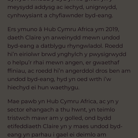
meysydd addysg ac iechyd, unigrwydd,
cynhwysiant a chyfiawnder byd-eang.
Ers ymuno â Hub Cymru Africa ym 2019,
daeth Claire yn arweinydd mewn undod
byd-eang a datblygu rhyngwladol. Roedd
hi’n eiriolwr brwd ynghylch y pwysigrwydd
o helpu’r rhai mewn angen, er gwaethaf
ffiniau, ac roedd hi’n angerddol dros ben am
undod byd-eang, hyd yn oed wrth i’w
hiechyd ei hun waethygu.
Mae pawb yn Hub Cymru Africa, ac yn y
sector ehangach a thu hwnt, yn teimlo
tristwch mawr am y golled, ond bydd
etifeddiaeth Claire yn y maes undod byd-
eang yn parhau i gael ei deimlo am