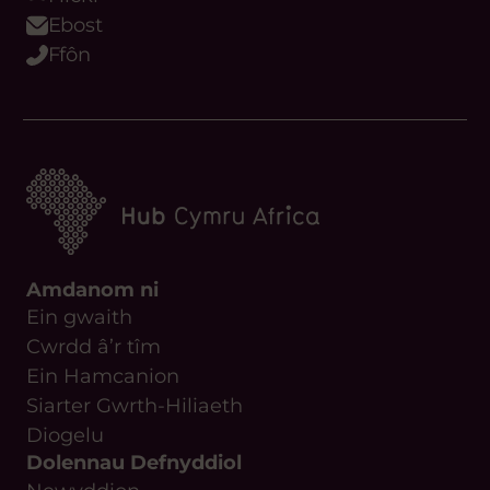
Ebost
Ffôn
Amdanom ni
Ein gwaith
Cwrdd â’r tîm
Ein Hamcanion
Siarter Gwrth-Hiliaeth
Diogelu
Dolennau Defnyddiol