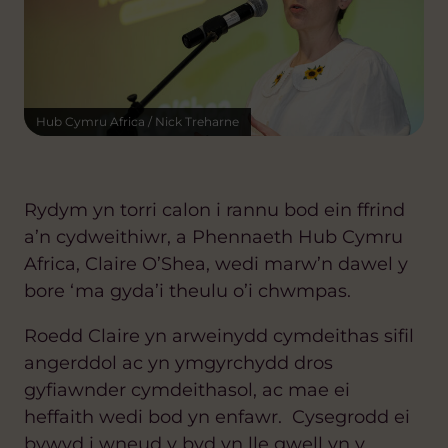
Hub Cymru Africa / Nick Treharne
Rydym yn torri calon i rannu bod ein ffrind
a’n cydweithiwr, a Phennaeth Hub Cymru
Africa, Claire O’Shea, wedi marw’n dawel y
bore ‘ma gyda’i theulu o’i chwmpas.
Roedd Claire yn arweinydd cymdeithas sifil
angerddol ac yn ymgyrchydd dros
gyfiawnder cymdeithasol, ac mae ei
heffaith wedi bod yn enfawr. Cysegrodd ei
bywyd i wneud y byd yn lle gwell yn y